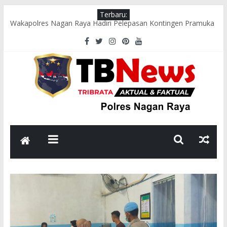
Terbaru:
Wakapolres Nagan Raya Hadiri Pelepasan Kontingen Pramuka
Menuju Cibubur di Pendopo Bupati
Polsek Seunagan Timur Gelar Pengaturan Lalu Lintas Pagi di
Lokasi Rawan Kecelakaan dan Kemacetan
Polsek Tadu Raya Sambangi Dapur MBG, Pastikan Kebersihan
dan Kelayakan Pengolahan Makanan
sambut HUT ke-81 RI, Bhabinkamtibmas Polsek Seunagan
Ajak Warga Kibarkan Bendera Merah Putih
Polsek Kuala Polres Nagan Raya Gelar Patroli dan Sosialisasi
Pencegahan Karhutla