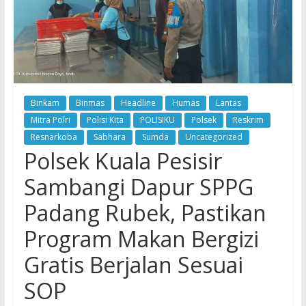
Binkam
Binmas
Headline
Humas
Lantas
Mitra Polri
Polisi Kita
POLISIKU
Polsek
Reskrim
Resnarkoba
Sabhara
Sumda
Uncategorized
Polsek Kuala Pesisir
Sambangi Dapur SPPG
Padang Rubek, Pastikan
Program Makan Bergizi
Gratis Berjalan Sesuai
SOP