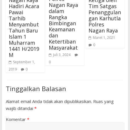
Nagan Raya
Ketiga oleh
Nagan Raya
Hadiri Acara
Tim Satgas
dalam
Pawai
Penanggulan
Rangka
Tarhib
gan Karhutla
Bimbingan
Menyambut
Polres
Keamanan
Tahun Baru
Nagan Raya
dan
Islam 1
Maret 1, 2021
Ketertiban
Muharram
0
Masyarakat
1441 H/2019
M
Juli 3, 2024
September 1,
0
2019
0
Tinggalkan Balasan
Alamat email Anda tidak akan dipublikasikan.
Ruas yang
wajib ditandai
*
Komentar
*