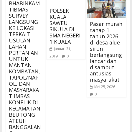
BHABINKAM
TIBMAS
POLSEK
SURVEY
KUALA
LANGSUNG
SAWEU
Pasar murah
KE LOKASI
SIKULA DI
tahap 1
TERKAIT
SMA NEGERI
tahun 2026
USULAN
1 KUALA
di desa alue
LAHAN
siron
Januari 31,
PERTANIAN
berlangsung
2019
0
UNTUK
lancar dan
MANTAN
disambut
KOMBATAN,
antusias
TAPOL/NAP
masyarakat
OL, DAN
Mei 25, 2026
MASYARAKA
0
T IMBAS
KONFLIK DI
KECAMATAN
BEUTONG
ATEUH
BANGGALAN