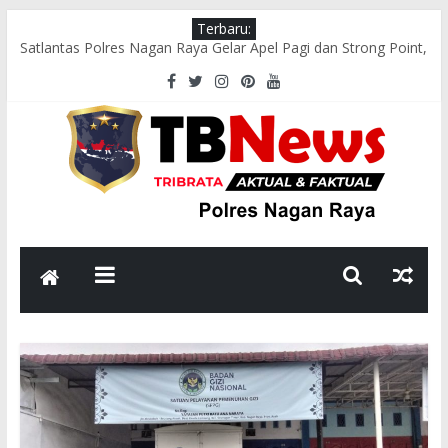
Terbaru:
Satlantas Polres Nagan Raya Gelar Apel Pagi dan Strong Point,
Pastikan Arus Lalu Lintas Lancar
Tim Patroli Perintis Presisi Sat Samapta Polres Nagan Raya
Gelar Patroli Guantibmas
Satlantas Polres Nagan Raya Laksanakan Pengaturan Lalu
Lintas di Titik Keramaian
Polsek Darul Makmur Sosialisasikan Pencegahan Karhutla
kepada Masyarakat
Bhabinkamtibmas Polsek Darul Makmur Sambangi Warga
Desa Alue Bilie, Sampaikan Pesan Kamtibmas