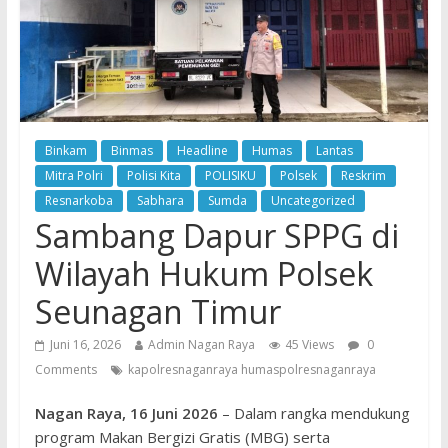
Binkam
Binmas
Headline
Humas
Lantas
Mitra Polri
Polisi Kita
POLISIKU
Polsek
Reskrim
Resnarkoba
Sabhara
Sumda
Uncategorized
Sambang Dapur SPPG di
Wilayah Hukum Polsek
Seunagan Timur
Juni 16, 2026
Admin Nagan Raya
45 Views
0
Comments
kapolresnaganraya humaspolresnaganraya
Nagan Raya, 16 Juni 2026
– Dalam rangka mendukung
program Makan Bergizi Gratis (MBG) serta