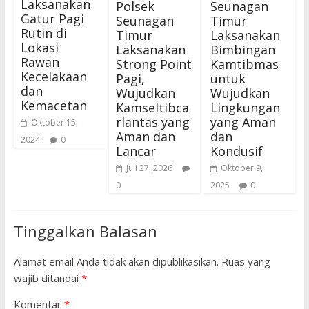
Laksanakan
Polsek
Seunagan
Gatur Pagi
Seunagan
Timur
Rutin di
Timur
Laksanakan
Lokasi
Laksanakan
Bimbingan
Rawan
Strong Point
Kamtibmas
Kecelakaan
Pagi,
untuk
dan
Wujudkan
Wujudkan
Kemacetan
Kamseltibca
Lingkungan
rlantas yang
yang Aman
Oktober 15,
Aman dan
dan
2024
0
Lancar
Kondusif
Juli 27, 2026
Oktober 9,
0
2025
0
Tinggalkan Balasan
Alamat email Anda tidak akan dipublikasikan.
Ruas yang
wajib ditandai
*
Komentar
*