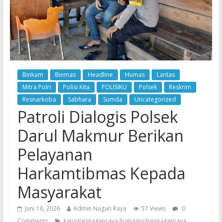
Binkam
Binmas
Headline
Humas
Lantas
Mitra Polri
Polisi Kita
POLISIKU
Polsek
Reskrim
Resnarkoba
Sabhara
Sumda
Uncategorized
Patroli Dialogis Polsek
Darul Makmur Berikan
Pelayanan
Harkamtibmas Kepada
Masyarakat
Juni 16, 2026
Admin Nagan Raya
57 Views
0
Comments
kapolresnaganraya humaspolresnaganraya