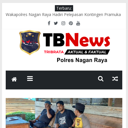
Terbaru:
Wakapolres Nagan Raya Hadiri Pelepasan Kontingen Pramuka
Menuju Cibubur di Pendopo Bupati
Polsek Seunagan Timur Gelar Pengaturan Lalu Lintas Pagi di
Lokasi Rawan Kecelakaan dan Kemacetan
Polsek Tadu Raya Sambangi Dapur MBG, Pastikan Kebersihan
dan Kelayakan Pengolahan Makanan
sambut HUT ke-81 RI, Bhabinkamtibmas Polsek Seunagan
Ajak Warga Kibarkan Bendera Merah Putih
Polsek Kuala Polres Nagan Raya Gelar Patroli dan Sosialisasi
Pencegahan Karhutla