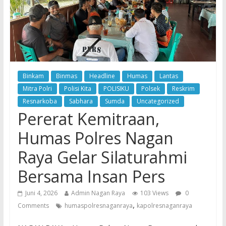
Binkam
Binmas
Headline
Humas
Lantas
Mitra Polri
Polisi Kita
POLISIKU
Polsek
Reskrim
Resnarkoba
Sabhara
Sumda
Uncategorized
Pererat Kemitraan,
Humas Polres Nagan
Raya Gelar Silaturahmi
Bersama Insan Pers
Juni 4, 2026
Admin Nagan Raya
103 Views
0
,
Comments
humaspolresnaganraya
kapolresnaganraya