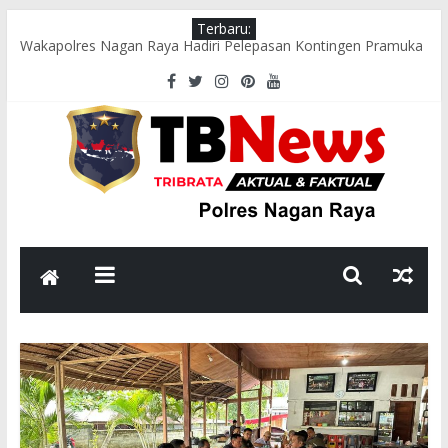
Terbaru:
Wakapolres Nagan Raya Hadiri Pelepasan Kontingen Pramuka
Menuju Cibubur di Pendopo Bupati
Polsek Seunagan Timur Gelar Pengaturan Lalu Lintas Pagi di
Lokasi Rawan Kecelakaan dan Kemacetan
Polsek Tadu Raya Sambangi Dapur MBG, Pastikan Kebersihan
dan Kelayakan Pengolahan Makanan
sambut HUT ke-81 RI, Bhabinkamtibmas Polsek Seunagan
Ajak Warga Kibarkan Bendera Merah Putih
Polsek Kuala Polres Nagan Raya Gelar Patroli dan Sosialisasi
Pencegahan Karhutla