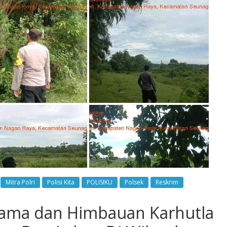
Mitra Polri
Polisi Kita
POLISIKU
Polsek
Reskrim
ersama dan Himbauan Karhutla