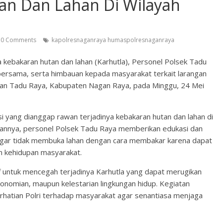
n Dan Lahan Di Wilayah
0 Comments
kapolresnaganraya humaspolresnaganraya
kebakaran hutan dan lahan (Karhutla), Personel Polsek Tadu
i bersama, serta himbauan kepada masyarakat terkait larangan
tan Tadu Raya, Kabupaten Nagan Raya, pada Minggu, 24 Mei
si yang dianggap rawan terjadinya kebakaran hutan dan lahan di
annya, personel Polsek Tadu Raya memberikan edukasi dan
gar tidak membuka lahan dengan cara membakar karena dapat
n kehidupan masyarakat.
ntif untuk mencegah terjadinya Karhutla yang dapat merugikan
konomian, maupun kelestarian lingkungan hidup. Kegiatan
rhatian Polri terhadap masyarakat agar senantiasa menjaga