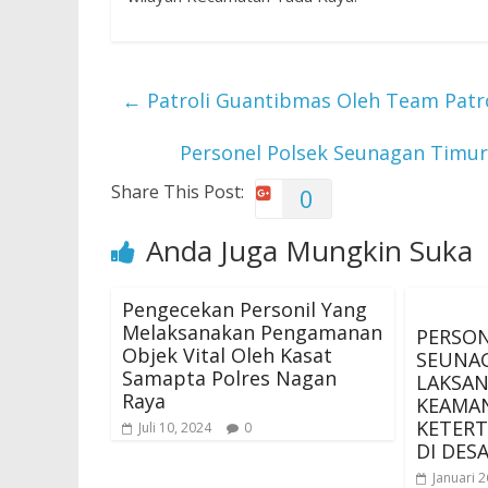
←
Patroli Guantibmas Oleh Team Patrol
Personel Polsek Seunagan Timur
Share This Post:
0
Anda Juga Mungkin Suka
Pengecekan Personil Yang
Melaksanakan Pengamanan
PERSON
Objek Vital Oleh Kasat
SEUNA
Samapta Polres Nagan
LAKSA
Raya
KEAMA
KETERT
Juli 10, 2024
0
DI DES
Januari 2