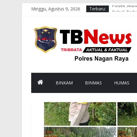
Minggu, Agustus 9, 2026
Terbaru:
Polsek Seun
Polsek Tadu 
Polsek Seun
Polsek Kual
Polsek Seun
BINKAM
BINMAS
HUMAS