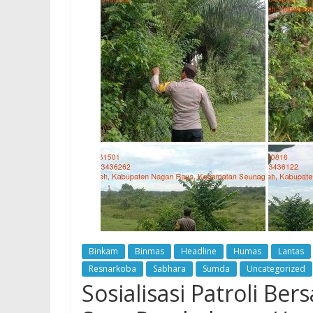
Binkam
Binmas
Headline
Humas
Lantas
Resnarkoba
Sabhara
Sumda
Uncategorized
Sosialisasi Patroli B