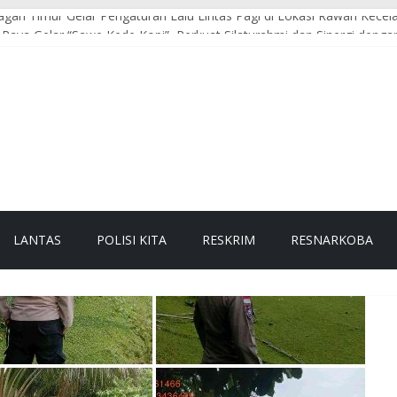
agan Timur Gelar Pengaturan Lalu Lintas Pagi di Lokasi Rawan Kece
Raya Gelar “Sawe Kede Kopi”, Perkuat Silaturahmi dan Sinergi deng
agan Timur Sosialisasikan Pencegahan Narkoba kepada Masyarakat
a Pesisir Sosialisasikan Pencegahan Karhutla, Ajak Masyarakat Hent
agan Timur Sosialisasikan Pencegahan Karhutla kepada Masyarakat
LANTAS
POLISI KITA
RESKRIM
RESNARKOBA