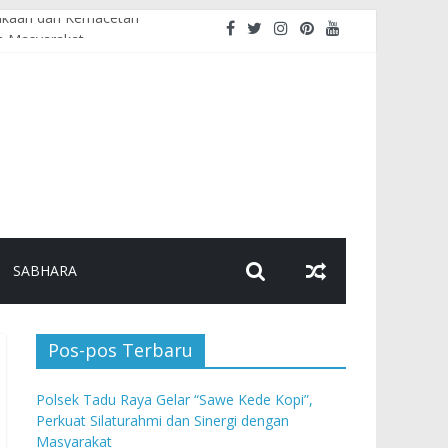
lakaan dan Kemacetan
an Masyarakat
ikan Pembakaran Hutan dan Lahan
SABHARA
Pos-pos Terbaru
Polsek Tadu Raya Gelar “Sawe Kede Kopi”,
Perkuat Silaturahmi dan Sinergi dengan
Masyarakat