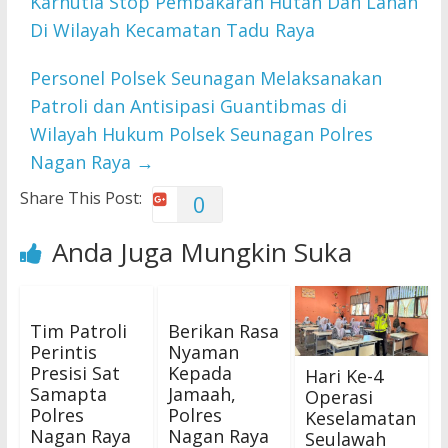
Karhutla Stop Pembakaran Hutan Dan Lahan
Di Wilayah Kecamatan Tadu Raya
Personel Polsek Seunagan Melaksanakan
Patroli dan Antisipasi Guantibmas di
Wilayah Hukum Polsek Seunagan Polres
Nagan Raya
→
Share This Post:
0
Anda Juga Mungkin Suka
Tim Patroli
Berikan Rasa
Perintis
Nyaman
Presisi Sat
Kepada
Hari Ke-4
Samapta
Jamaah,
Operasi
Polres
Polres
Keselamatan
Nagan Raya
Nagan Raya
Seulawah