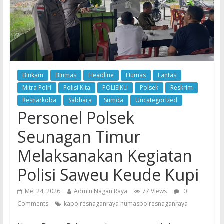
Binkam
Binmas
Headline
Humas
Lantas
Mitra Polri
Polisi Kita
POLISIKU
Polsek
Reskrim
Resnarkoba
Sabhara
Sumda
Uncategorized
Personel Polsek
Seunagan Timur
Melaksanakan Kegiatan
Polisi Saweu Keude Kupi
Mei 24, 2026
Admin Nagan Raya
77 Views
0
Comments
kapolresnaganraya humaspolresnaganraya