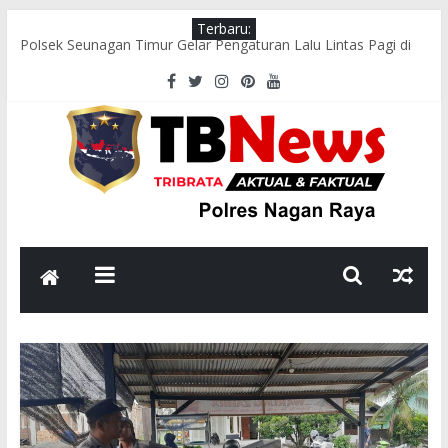
Terbaru:
Polsek Seunagan Timur Gelar Pengaturan Lalu Lintas Pagi di
Lokasi Rawan Kecelakaan dan Kemacetan
Polsek Tadu Raya Gelar “Sawe Kede Kopi”, Perkuat Silaturahmi
dan Sinergi dengan Masyarakat
Polsek Seunagan Timur Sosialisasikan Pencegahan Narkoba
kepada Masyarakat
Polsek Kuala Pesisir Sosialisasikan Pencegahan Karhutla, Ajak
Masyarakat Hentikan Pembakaran Hutan dan Lahan
Polsek Seunagan Timur Sosialisasikan Pencegahan Karhutla
kepada Masyarakat