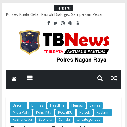
Terbaru:
Polsek Kuala Gelar Patroli Dialogis, Sampaikan Pesan
Kamtibmas kepada Masyarakat
Polres Nagan Raya Gelar Olahraga Bersama dan Beladiri Polri
untuk Tingkatkan Kebugaran Personel
Wakapolres Nagan Raya Himbau Seluruh Personel Tingkatkan
Disiplin dan Profesionalisme
Polsek Seunagan Timur Polres Nagan Raya Gelar Patroli
Dialogis, Perkuat Sinergi dengan Masyarakat Jaga Kamtibmas
Satlantas Polres Nagan Raya Gelar Perkara Kecelakaan Lalu
Lintas, Pastikan Penanganan Sesuai Prosedur Hukum
Binkam
Binmas
Headline
Humas
Lantas
Mitra Polri
Polisi Kita
POLISIKU
Polsek
Reskrim
Resnarkoba
Sabhara
Sumda
Uncategorized