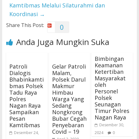
Kamtibmas Melalui Silaturahmi dan
Koordinasi
→
Share This Post:
0
Anda Juga Mungkin Suka
Bimbingan
Keamanan
Patroli
Gelar Patroli
Ketertiban
Dialogis
Malam,
Masyarakat
Bhabinkamti
Polsek Darul
oleh
bmas Polsek
Makmur
Personel
Tadu Raya
Himbau
Polsek
Polres
Warga Yang
Seunagan
Nagan Raya
Sedang
Timur Polres
Sampaikan
Nongkrong
Nagan Raya
Pesan
Bubar Cegah
Kamtibmas
Penyebaran
Desember 30,
Covid – 19
Desember 24,
2024
0