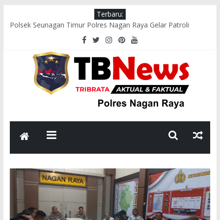
Terbaru:
Polsek Seunagan Timur Polres Nagan Raya Gelar Patroli
Dialogis, Perkuat Sinergi dengan Masyarakat Jaga Kamtibmas
Wakapolres Nagan Raya Hadiri Pelepasan Kontingen Pramuka
Menuju Cibubur di Pendopo Bupati
Polsek Kuala Pesisir Imbau Nelayan Utamakan Keselamatan di
Tengah Cuaca Ekstrem
Polres Nagan Raya Gelar Olahraga Bersama dan Beladiri Polri
untuk Tingkatkan Kebugaran Personel
Wakapolres Nagan Raya Himbau Seluruh Personel Tingkatkan
Disiplin dan Profesionalisme