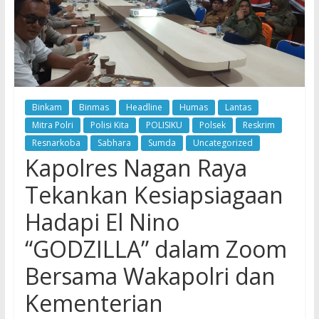
Binkam
Binmas
Headline
Humas
Lantas
Mitra Polri
Polisi Kita
POLISIKU
Polsek
Reskrim
Resnarkoba
Sabhara
Sumda
Uncategorized
Kapolres Nagan Raya
Tekankan Kesiapsiagaan
Hadapi El Nino
“GODZILLA” dalam Zoom
Bersama Wakapolri dan
Kementerian