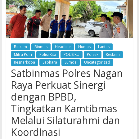
Binkam
Binmas
Headline
Humas
Lantas
Mitra Polri
Polisi Kita
POLISIKU
Polsek
Reskrim
Resnarkoba
Sabhara
Sumda
Uncategorized
Satbinmas Polres Nagan
Raya Perkuat Sinergi
dengan BPBD,
Tingkatkan Kamtibmas
Melalui Silaturahmi dan
Koordinasi