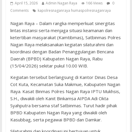
April 15, 2026
Admin Nagan Raya
166 Views
0
Comments
kapolresnaganraya humaspolresnaganraya
Nagan Raya – Dalam rangka memperkuat sinergitas
lintas instansi serta menjaga situasi keamanan dan
ketertiban masyarakat (Kamtibmas), Satbinmas Polres
Nagan Raya melaksanakan kegiatan silaturahmi dan
koordinasi dengan Badan Penanggulangan Bencana
Daerah (BPBD) Kabupaten Nagan Raya, Rabu
(15/04/2026) sekitar pukul 10.00 WIB.
Kegiatan tersebut berlangsung di Kantor Dinas Desa
Cot Kuta, Kecamatan Suka Makmue, Kabupaten Nagan
Raya. Kasat Binmas Polres Nagan Raya IPTU Mukhsis,
S.H., diwakili oleh Kanit Binkamsa AIPDA Adi Okta
Syahputra bersama staf Satbinmas. Turut hadir pihak
BPBD Kabupaten Nagan Raya yang diwakili oleh
Kasubbag, serta pegawai BPBD dan Damkar.
Silaturahmi dan koordinasi ini bertujuan untuk