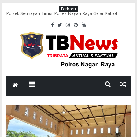
Terbaru:
Polsek Seunagan Timur Polres Nagan Raya Gelar Patroli
Dialogis, Perkuat Sinergi dengan Masyarakat Jaga Kamtibmas
Wakapolres Nagan Raya Hadiri Pelepasan Kontingen Pramuka
Menuju Cibubur di Pendopo Bupati
Polsek Kuala Pesisir Imbau Nelayan Utamakan Keselamatan di
Tengah Cuaca Ekstrem
Polres Nagan Raya Gelar Olahraga Bersama dan Beladiri Polri
untuk Tingkatkan Kebugaran Personel
Wakapolres Nagan Raya Himbau Seluruh Personel Tingkatkan
Disiplin dan Profesionalisme