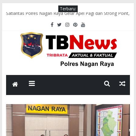
Terbaru:
Satlantas Polres Nagan Raya Gelar Apel Pagi dan Strong Point,
Pastikan Arus Lalu Lintas Lancar
Tim Patroli Perintis Presisi Sat Samapta Polres Nagan Raya
Gelar Patroli Guantibmas
Satlantas Polres Nagan Raya Laksanakan Pengaturan Lalu
Lintas di Titik Keramaian
Polsek Darul Makmur Sosialisasikan Pencegahan Karhutla
kepada Masyarakat
Bhabinkamtibmas Polsek Darul Makmur Sambangi Warga
Desa Alue Bilie, Sampaikan Pesan Kamtibmas