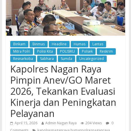
Binkam
Binmas
Headline
Humas
Lantas
Mitra Polri
Polisi Kita
POLISIKU
Polsek
Reskrim
Resnarkoba
Sabhara
Sumda
Uncategorized
Kapolres Nagan Raya
Pimpin Anev/GO Maret
2026, Tekankan Evaluasi
Kinerja dan Peningkatan
Pelayanan
April 15, 2026
Admin Nagan Raya
204 Views
0
Comments
kapolresnaganraya humaspolresnaganraya