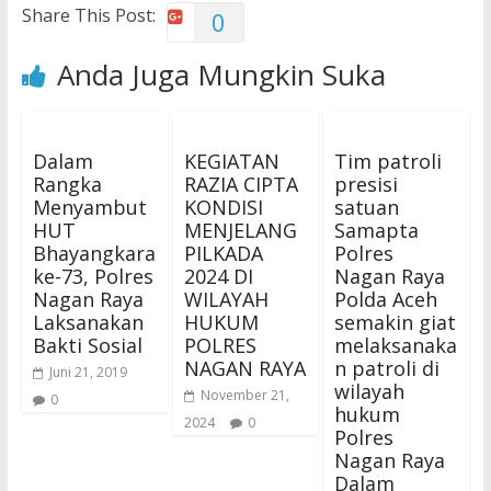
Share This Post:
0
Anda Juga Mungkin Suka
Dalam
KEGIATAN
Tim patroli
Rangka
RAZIA CIPTA
presisi
Menyambut
KONDISI
satuan
HUT
MENJELANG
Samapta
Bhayangkara
PILKADA
Polres
ke-73, Polres
2024 DI
Nagan Raya
Nagan Raya
WILAYAH
Polda Aceh
Laksanakan
HUKUM
semakin giat
Bakti Sosial
POLRES
melaksanaka
NAGAN RAYA
n patroli di
Juni 21, 2019
wilayah
November 21,
0
hukum
2024
0
Polres
Nagan Raya
Dalam