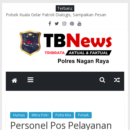
Terbaru:
Polsek Kuala Gelar Patroli Dialogis, Sampaikan Pesan
Kamtibmas kepada Masyarakat
Polres Nagan Raya Gelar Olahraga Bersama dan Beladiri Polri
untuk Tingkatkan Kebugaran Personel
Wakapolres Nagan Raya Himbau Seluruh Personel Tingkatkan
Disiplin dan Profesionalisme
Polsek Seunagan Timur Polres Nagan Raya Gelar Patroli
Dialogis, Perkuat Sinergi dengan Masyarakat Jaga Kamtibmas
Satlantas Polres Nagan Raya Gelar Perkara Kecelakaan Lalu
Lintas, Pastikan Penanganan Sesuai Prosedur Hukum
Humas
Mitra Polri
Polisi Kita
Polsek
Personel Pos Pelayanan