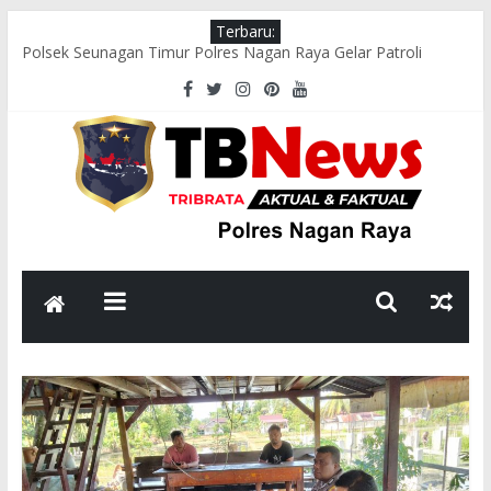
Terbaru:
Polsek Seunagan Timur Polres Nagan Raya Gelar Patroli
Dialogis, Perkuat Sinergi dengan Masyarakat Jaga Kamtibmas
Wakapolres Nagan Raya Hadiri Pelepasan Kontingen Pramuka
Menuju Cibubur di Pendopo Bupati
Polsek Kuala Pesisir Imbau Nelayan Utamakan Keselamatan di
Tengah Cuaca Ekstrem
Polres Nagan Raya Gelar Olahraga Bersama dan Beladiri Polri
untuk Tingkatkan Kebugaran Personel
Wakapolres Nagan Raya Himbau Seluruh Personel Tingkatkan
Disiplin dan Profesionalisme