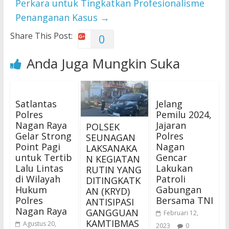
Perkara untuk Tingkatkan Profesionalisme
Penanganan Kasus
→
Share This Post:
0
Anda Juga Mungkin Suka
Satlantas
Jelang
Polres
Pemilu 2024,
Nagan Raya
Jajaran
POLSEK
Gelar Strong
Polres
SEUNAGAN
Point Pagi
Nagan
LAKSANAKA
untuk Tertib
Gencar
N KEGIATAN
Lalu Lintas
Lakukan
RUTIN YANG
di Wilayah
Patroli
DITINGKATK
Hukum
Gabungan
AN (KRYD)
Polres
Bersama TNI
ANTISIPASI
Nagan Raya
GANGGUAN
Februari 12,
KAMTIBMAS
Agustus 20,
2023
0