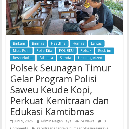
Binkam
Binmas
Headline
Humas
Lantas
Mitra Polri
Polisi Kita
POLISIKU
Polsek
Reskrim
Resnarkoba
Sabhara
Sumda
Uncategorized
Polsek Seunagan Timur
Gelar Program Polisi
Saweu Keude Kopi,
Perkuat Kemitraan dan
Edukasi Kamtibmas
Juni 9, 2026
Admin Nagan Raya
74 Views
0
Comments
kapolresnaganraya humaspolresnaganraya