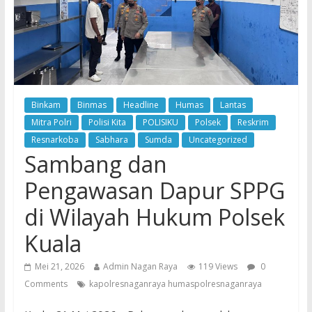
Binkam
Binmas
Headline
Humas
Lantas
Mitra Polri
Polisi Kita
POLISIKU
Polsek
Reskrim
Resnarkoba
Sabhara
Sumda
Uncategorized
Sambang dan
Pengawasan Dapur SPPG
di Wilayah Hukum Polsek
Kuala
Mei 21, 2026
Admin Nagan Raya
119 Views
0
Comments
kapolresnaganraya humaspolresnaganraya