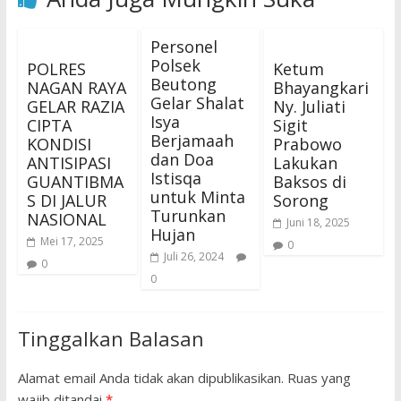
Personel
Polsek
POLRES
Ketum
Beutong
NAGAN RAYA
Bhayangkari
Gelar Shalat
GELAR RAZIA
Ny. Juliati
Isya
CIPTA
Sigit
Berjamaah
KONDISI
Prabowo
dan Doa
ANTISIPASI
Lakukan
Istisqa
GUANTIBMA
Baksos di
untuk Minta
S DI JALUR
Sorong
Turunkan
NASIONAL
Juni 18, 2025
Hujan
Mei 17, 2025
0
Juli 26, 2024
0
0
Tinggalkan Balasan
Alamat email Anda tidak akan dipublikasikan.
Ruas yang
wajib ditandai
*