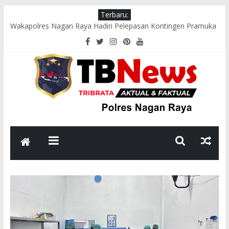
Terbaru:
Wakapolres Nagan Raya Hadiri Pelepasan Kontingen Pramuka
Menuju Cibubur di Pendopo Bupati
Polsek Seunagan Timur Gelar Pengaturan Lalu Lintas Pagi di
Lokasi Rawan Kecelakaan dan Kemacetan
Polsek Tadu Raya Sambangi Dapur MBG, Pastikan Kebersihan
dan Kelayakan Pengolahan Makanan
sambut HUT ke-81 RI, Bhabinkamtibmas Polsek Seunagan
Ajak Warga Kibarkan Bendera Merah Putih
Polsek Kuala Polres Nagan Raya Gelar Patroli dan Sosialisasi
Pencegahan Karhutla