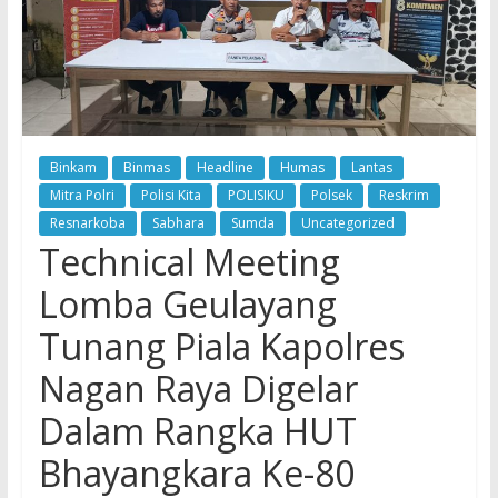
Binkam
Binmas
Headline
Humas
Lantas
Mitra Polri
Polisi Kita
POLISIKU
Polsek
Reskrim
Resnarkoba
Sabhara
Sumda
Uncategorized
Technical Meeting
Lomba Geulayang
Tunang Piala Kapolres
Nagan Raya Digelar
Dalam Rangka HUT
Bhayangkara Ke-80