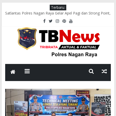
Terbaru:
Satlantas Polres Nagan Raya Gelar Apel Pagi dan Strong Point,
Pastikan Arus Lalu Lintas Lancar
Tim Patroli Perintis Presisi Sat Samapta Polres Nagan Raya
Gelar Patroli Guantibmas
Satlantas Polres Nagan Raya Laksanakan Pengaturan Lalu
Lintas di Titik Keramaian
Polsek Darul Makmur Sosialisasikan Pencegahan Karhutla
kepada Masyarakat
Bhabinkamtibmas Polsek Darul Makmur Sambangi Warga
Desa Alue Bilie, Sampaikan Pesan Kamtibmas