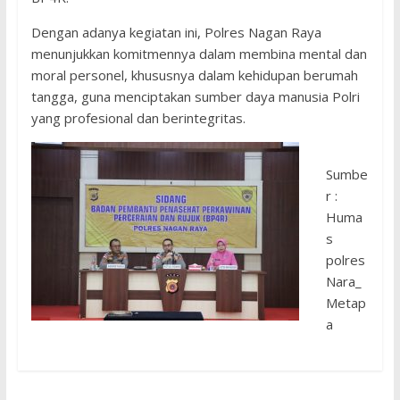
Dengan adanya kegiatan ini, Polres Nagan Raya
menunjukkan komitmennya dalam membina mental dan
moral personel, khususnya dalam kehidupan berumah
tangga, guna menciptakan sumber daya manusia Polri
yang profesional dan berintegritas.
Sumbe
r :
Huma
s
polres
Nara_
Metap
a