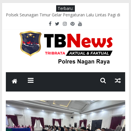
Terbaru:
Polsek Seunagan Timur Gelar Pengaturan Lalu Lintas Pagi di
Lokasi Rawan Kecelakaan dan Kemacetan
Polsek Tadu Raya Gelar “Sawe Kede Kopi”, Perkuat Silaturahmi
dan Sinergi dengan Masyarakat
Polsek Seunagan Timur Sosialisasikan Pencegahan Narkoba
kepada Masyarakat
Polsek Kuala Pesisir Sosialisasikan Pencegahan Karhutla, Ajak
Masyarakat Hentikan Pembakaran Hutan dan Lahan
Polsek Seunagan Timur Sosialisasikan Pencegahan Karhutla
kepada Masyarakat