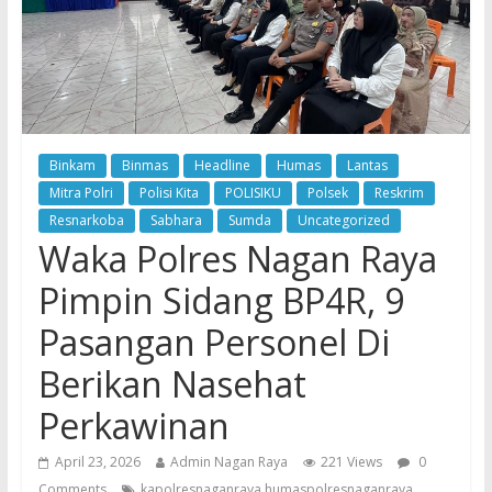
Binkam
Binmas
Headline
Humas
Lantas
Mitra Polri
Polisi Kita
POLISIKU
Polsek
Reskrim
Resnarkoba
Sabhara
Sumda
Uncategorized
Waka Polres Nagan Raya
Pimpin Sidang BP4R, 9
Pasangan Personel Di
Berikan Nasehat
Perkawinan
April 23, 2026
Admin Nagan Raya
221 Views
0
Comments
kapolresnaganraya humaspolresnaganraya