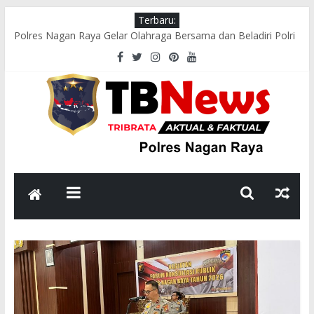
Terbaru:
Polres Nagan Raya Gelar Olahraga Bersama dan Beladiri Polri
untuk Tingkatkan Kebugaran Personel
Wakapolres Nagan Raya Himbau Seluruh Personel Tingkatkan
Disiplin dan Profesionalisme
Polsek Seunagan Timur Polres Nagan Raya Gelar Patroli
Dialogis, Perkuat Sinergi dengan Masyarakat Jaga Kamtibmas
Wakapolres Nagan Raya Hadiri Pelepasan Kontingen Pramuka
Menuju Cibubur di Pendopo Bupati
Polsek Kuala Pesisir Imbau Nelayan Utamakan Keselamatan di
Tengah Cuaca Ekstrem