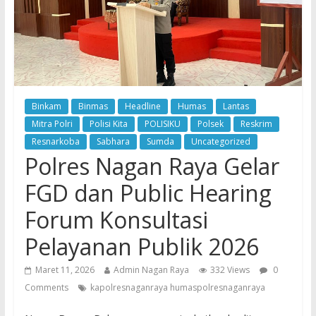
Binkam
Binmas
Headline
Humas
Lantas
Mitra Polri
Polisi Kita
POLISIKU
Polsek
Reskrim
Resnarkoba
Sabhara
Sumda
Uncategorized
Polres Nagan Raya Gelar
FGD dan Public Hearing
Forum Konsultasi
Pelayanan Publik 2026
Maret 11, 2026
Admin Nagan Raya
332 Views
0
Comments
kapolresnaganraya humaspolresnaganraya