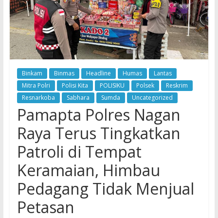
Binkam
Binmas
Headline
Humas
Lantas
Mitra Polri
Polisi Kita
POLISIKU
Polsek
Reskrim
Resnarkoba
Sabhara
Sumda
Uncategorized
Pamapta Polres Nagan
Raya Terus Tingkatkan
Patroli di Tempat
Keramaian, Himbau
Pedagang Tidak Menjual
Petasan