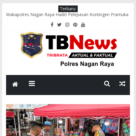
Terbaru:
Wakapolres Nagan Raya Hadiri Pelepasan Kontingen Pramuka
Menuju Cibubur di Pendopo Bupati
Polsek Seunagan Timur Gelar Pengaturan Lalu Lintas Pagi di
Lokasi Rawan Kecelakaan dan Kemacetan
Polsek Tadu Raya Sambangi Dapur MBG, Pastikan Kebersihan
dan Kelayakan Pengolahan Makanan
sambut HUT ke-81 RI, Bhabinkamtibmas Polsek Seunagan
Ajak Warga Kibarkan Bendera Merah Putih
Polsek Kuala Polres Nagan Raya Gelar Patroli dan Sosialisasi
Pencegahan Karhutla