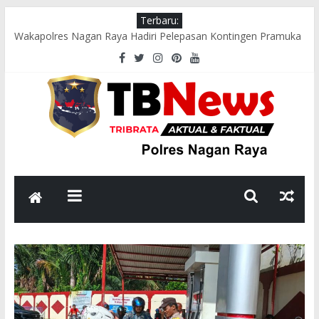
Terbaru:
Wakapolres Nagan Raya Hadiri Pelepasan Kontingen Pramuka
Menuju Cibubur di Pendopo Bupati
Polsek Seunagan Timur Gelar Pengaturan Lalu Lintas Pagi di
Lokasi Rawan Kecelakaan dan Kemacetan
Polsek Tadu Raya Sambangi Dapur MBG, Pastikan Kebersihan
dan Kelayakan Pengolahan Makanan
sambut HUT ke-81 RI, Bhabinkamtibmas Polsek Seunagan
Ajak Warga Kibarkan Bendera Merah Putih
Polsek Kuala Polres Nagan Raya Gelar Patroli dan Sosialisasi
Pencegahan Karhutla