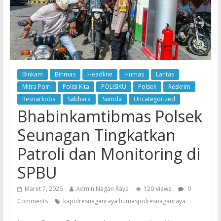
Binkam
Binmas
Headline
Humas
Lantas
Mitra Polri
Polisi Kita
POLISIKU
Polsek
Reskrim
Resnarkoba
Sabhara
Sumda
Uncategorized
Bhabinkamtibmas Polsek
Seunagan Tingkatkan
Patroli dan Monitoring di
SPBU
Maret 7, 2026
Admin Nagan Raya
120 Views
0
Comments
kapolresnaganraya humaspolresnaganraya