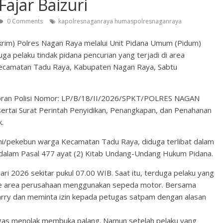
Fajar Baizuri
0 Comments
kapolresnaganraya humaspolresnaganraya
krim) Polres Nagan Raya melalui Unit Pidana Umum (Pidum)
a pelaku tindak pidana pencurian yang terjadi di area
 Kecamatan Tadu Raya, Kabupaten Nagan Raya, Sabtu
poran Polisi Nomor: LP/B/18/II/2026/SPKT/POLRES NAGAN
rtai Surat Perintah Penyidikan, Penangkapan, dan Penahanan
k.
etani/pekebun warga Kecamatan Tadu Raya, diduga terlibat dalam
 dalam Pasal 477 ayat (2) Kitab Undang-Undang Hukum Pidana.
ri 2026 sekitar pukul 07.00 WIB. Saat itu, terduga pelaku yang
 ke area perusahaan menggunakan sepeda motor. Bersama
rry dan meminta izin kepada petugas satpam dengan alasan
gas menolak membuka palang. Namun setelah pelaku yang