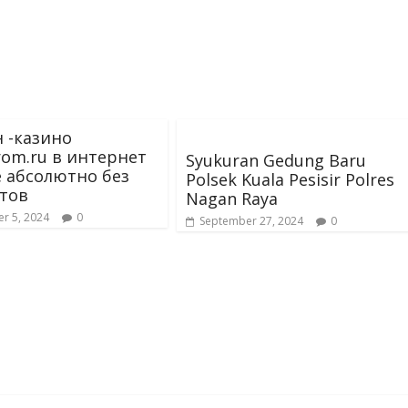
 -казино
prom.ru в интернет
Syukuran Gedung Baru
е абсолютно без
Polsek Kuala Pesisir Polres
тов
Nagan Raya
r 5, 2024
0
September 27, 2024
0