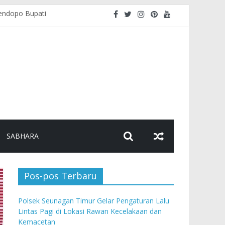
endopo Bupati
akaan dan Kemacetan
golahan Makanan
ndera Merah Putih
SABHARA
Pos-pos Terbaru
Polsek Seunagan Timur Gelar Pengaturan Lalu
Lintas Pagi di Lokasi Rawan Kecelakaan dan
Kemacetan