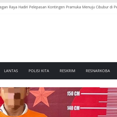
gan Raya Hadiri Pelepasan Kontingen Pramuka Menuju Cibubur di P
an Timur Gelar Pengaturan Lalu Lintas Pagi di Lokasi Rawan Kecel
Raya Sambangi Dapur MBG, Pastikan Kebersihan dan Kelayakan Pen
e-81 RI, Bhabinkamtibmas Polsek Seunagan Ajak Warga Kibarkan Be
Polres Nagan Raya Gelar Patroli dan Sosialisasi Pencegahan Karhutla
LANTAS
POLISI KITA
RESKRIM
RESNARKOBA