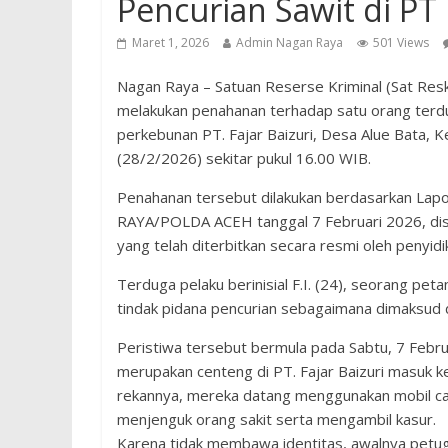
Pencurian Sawit di PT 
Maret 1, 2026
Admin Nagan Raya
501 Views
Nagan Raya – Satuan Reserse Kriminal (Sat Res
melakukan penahanan terhadap satu orang terdug
perkebunan PT. Fajar Baizuri, Desa Alue Bata,
(28/2/2026) sekitar pukul 16.00 WIB.
Penahanan tersebut dilakukan berdasarkan La
RAYA/POLDA ACEH tanggal 7 Februari 2026, dise
yang telah diterbitkan secara resmi oleh penyidi
Terduga pelaku berinisial F.I. (24), seorang p
tindak pidana pencurian sebagaimana dimaksud
Peristiwa tersebut bermula pada Sabtu, 7 Februa
merupakan centeng di PT. Fajar Baizuri masuk
rekannya, mereka datang menggunakan mobil ca
menjenguk orang sakit serta mengambil kasur.
Karena tidak membawa identitas, awalnya petu