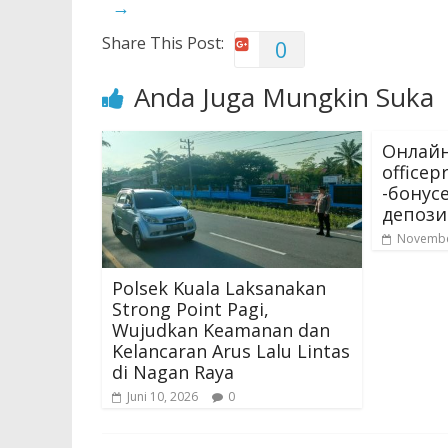
→
Share This Post:
0
Anda Juga Mungkin Suka
Онлайн
office
-бонус
депози
Novembe
Polsek Kuala Laksanakan
Strong Point Pagi,
Wujudkan Keamanan dan
Kelancaran Arus Lalu Lintas
di Nagan Raya
Juni 10, 2026
0