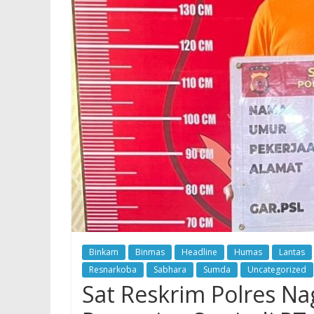
Binkam
Binmas
Headline
Humas
Lantas
Resnarkoba
Sabhara
Sumda
Uncategorized
Sat Reskrim Polres N