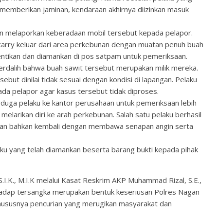
 memberikan jaminan, kendaraan akhirnya diizinkan masuk
 melaporkan keberadaan mobil tersebut kepada pelapor.
 carry keluar dari area perkebunan dengan muatan penuh buah
entikan dan diamankan di pos satpam untuk pemeriksaan.
berdalih bahwa buah sawit tersebut merupakan milik mereka.
but dinilai tidak sesuai dengan kondisi di lapangan. Pelaku
a pelapor agar kasus tersebut tidak diproses.
ga pelaku ke kantor perusahaan untuk pemeriksaan lebih
melarikan diri ke arah perkebunan. Salah satu pelaku berhasil
dan bahkan kembali dengan membawa senapan angin serta
ku yang telah diamankan beserta barang bukti kepada pihak
I.K., M.I.K melalui Kasat Reskrim AKP Muhammad Rizal, S.E.,
adap tersangka merupakan bentuk keseriusan Polres Nagan
hususnya pencurian yang merugikan masyarakat dan