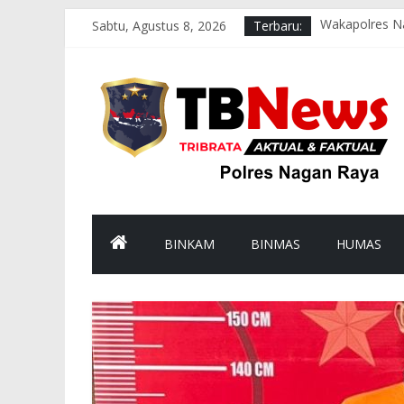
Sabtu, Agustus 8, 2026
Terbaru:
Wakapolres Na
Polsek Seunag
Polsek Tadu 
sambut HUT k
Polsek Kuala 
BINKAM
BINMAS
HUMAS