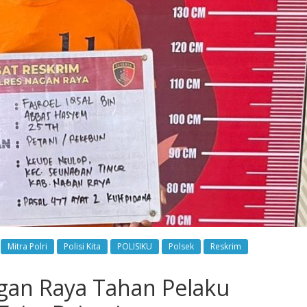
Mitra Polri
Polisi Kita
POLISIKU
Polsek
Reskrim
agan Raya Tahan Pelaku