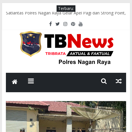
Terbaru:
Satlantas Polres Nagan Raya Gelar Apel Pagi dan Strong Point,
Pastikan Arus Lalu Lintas Lancar
Tim Patroli Perintis Presisi Sat Samapta Polres Nagan Raya
Gelar Patroli Guantibmas
Satlantas Polres Nagan Raya Laksanakan Pengaturan Lalu
Lintas di Titik Keramaian
Polsek Darul Makmur Sosialisasikan Pencegahan Karhutla
kepada Masyarakat
Bhabinkamtibmas Polsek Darul Makmur Sambangi Warga
Desa Alue Bilie, Sampaikan Pesan Kamtibmas