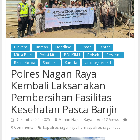
Binkam
Binmas
Headline
Humas
Lantas
Mitra Polri
Polisi Kita
POLISIKU
Polsek
Reskrim
Resnarkoba
Sabhara
Sumda
Uncategorized
Polres Nagan Raya
Kembali Laksanakan
Pembersihan Fasilitas
Kesehatan Pasca Banjir
Desember 24, 2025
Admin Nagan Raya
212 Views
0 Comments
kapolresnaganraya humaspolresnaganraya