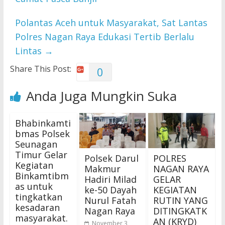
Polantas Aceh untuk Masyarakat, Sat Lantas
Polres Nagan Raya Edukasi Tertib Berlalu
Lintas
→
Share This Post:
0
Anda Juga Mungkin Suka
Bhabinkamti
bmas Polsek
Seunagan
Timur Gelar
Polsek Darul
POLRES
Kegiatan
Makmur
NAGAN RAYA
Binkamtibm
Hadiri Milad
GELAR
as untuk
ke-50 Dayah
KEGIATAN
tingkatkan
Nurul Fatah
RUTIN YANG
kesadaran
Nagan Raya
DITINGKATK
masyarakat.
AN (KRYD)
November 3,