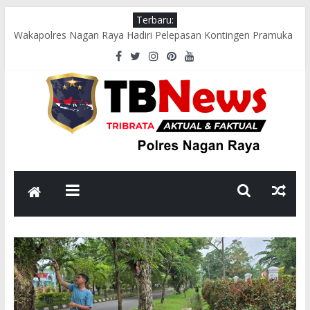
Terbaru:
Wakapolres Nagan Raya Hadiri Pelepasan Kontingen Pramuka
Menuju Cibubur di Pendopo Bupati
Polsek Seunagan Timur Gelar Pengaturan Lalu Lintas Pagi di
Lokasi Rawan Kecelakaan dan Kemacetan
Polsek Tadu Raya Sambangi Dapur MBG, Pastikan Kebersihan
dan Kelayakan Pengolahan Makanan
sambut HUT ke-81 RI, Bhabinkamtibmas Polsek Seunagan
Ajak Warga Kibarkan Bendera Merah Putih
Polsek Kuala Polres Nagan Raya Gelar Patroli dan Sosialisasi
Pencegahan Karhutla