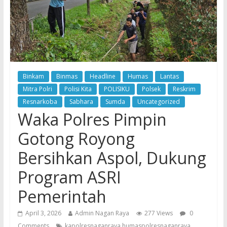
Binkam
Binmas
Headline
Humas
Lantas
Mitra Polri
Polisi Kita
POLISIKU
Polsek
Reskrim
Resnarkoba
Sabhara
Sumda
Uncategorized
Waka Polres Pimpin
Gotong Royong
Bersihkan Aspol, Dukung
Program ASRI
Pemerintah
April 3, 2026
Admin Nagan Raya
277 Views
0
Comments
kapolresnaganraya humaspolresnaganraya