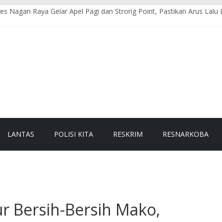
res Nagan Raya Gelar Apel Pagi dan Strong Point, Pastikan Arus Lalu 
erintis Presisi Sat Samapta Polres Nagan Raya Gelar Patroli Guantibm
res Nagan Raya Laksanakan Pengaturan Lalu Lintas di Titik Keramaia
 Makmur Sosialisasikan Pencegahan Karhutla kepada Masyarakat
mas Polsek Darul Makmur Sambangi Warga Desa Alue Bilie, Sampa
LANTAS
POLISI KITA
RESKRIM
RESNARKOBA
r Bersih-Bersih Mako,