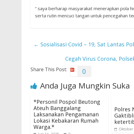
“ saya berharap masyarakat menerapkan pola h
serta rutin mencuci tangan untuk pencegahan t
←
Sosialisasi Covid – 19, Sat Lantas 
Cegah Virus Corona, Pols
Share This Post:
0
Anda Juga Mungkin Suka
*Personil Pospol Beutong
Ateuh Banggalang
Polres 
Laksanakan Pengamanan
Gaktibl
Lokasi Kebakaran Rumah
keterti
Warga.*
Oktober 