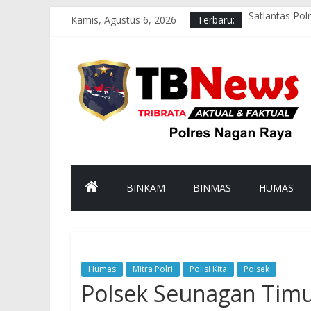
Kamis, Agustus 6, 2026
Terbaru:
Satlantas Pol
Tim Patroli P
Satlantas Pol
Polsek Darul
Bhabinkamtib
BINKAM
BINMAS
HUMAS
Humas
Mitra Polri
Polisi Kita
Polsek
Polsek Seunagan Timu