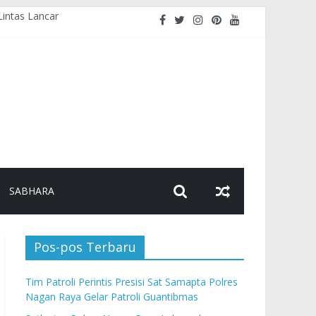
Lintas Lancar
as
n
ikan Pesan Kamtibmas
SABHARA
Pos-pos Terbaru
Tim Patroli Perintis Presisi Sat Samapta Polres
Nagan Raya Gelar Patroli Guantibmas