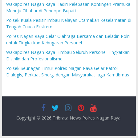
Wakapolres Nagan Raya Hadiri Pelepasan Kontingen Pramuka
Menuju Cibubur di Pendopo Bupati
Polsek Kuala Pesisir Imbau Nelayan Utamakan Keselamatan di
Tengah Cuaca Ekstrem
Polres Nagan Raya Gelar Olahraga Bersama dan Beladiri Polri
untuk Tingkatkan Kebugaran Personel
Wakapolres Nagan Raya Himbau Seluruh Personel Tingkatkan
Disiplin dan Profesionalisme
Polsek Seunagan Timur Polres Nagan Raya Gelar Patroli
Dialogis, Perkuat Sinergi dengan Masyarakat Jaga Kamtibmas
Copyright © 2026
Tribrata News Polres Nagan Raya
.