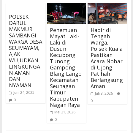
POLSEK
DARUL
MAKMUR
Penemuan
Hadir di
SAMBANGI
Mayat Laki-
Tengah
WARGA DESA
Laki di
Warga,
SEUMAYAM,
Dusun
Polsek Kuala
AJAK
Kecubong
Pastikan
WUJUDKAN
Tunong
Acara Nobar
LINGKUNGA
Gampong
di Ujong
N AMAN
Blang Lango
Patihah
DAN
Kecamatan
Berlangsung
NYAMAN
Seunagan
Aman
Timur
Juni 24, 2025
Juli 3, 2026
Kabupaten
0
0
Nagan Raya
Mei 21, 2026
0