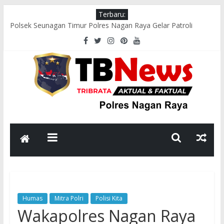
Terbaru:
Polsek Seunagan Timur Polres Nagan Raya Gelar Patroli
Dialogis, Perkuat Sinergi dengan Masyarakat Jaga Kamtibmas
Wakapolres Nagan Raya Hadiri Pelepasan Kontingen Pramuka
Menuju Cibubur di Pendopo Bupati
Polsek Kuala Pesisir Imbau Nelayan Utamakan Keselamatan di
Tengah Cuaca Ekstrem
Polres Nagan Raya Gelar Olahraga Bersama dan Beladiri Polri
untuk Tingkatkan Kebugaran Personel
Wakapolres Nagan Raya Himbau Seluruh Personel Tingkatkan
Disiplin dan Profesionalisme
Humas
Mitra Polri
Polisi Kita
Wakapolres Nagan Raya