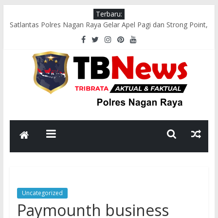
Terbaru:
Satlantas Polres Nagan Raya Gelar Apel Pagi dan Strong Point,
Pastikan Arus Lalu Lintas Lancar
Tim Patroli Perintis Presisi Sat Samapta Polres Nagan Raya
Gelar Patroli Guantibmas
Satlantas Polres Nagan Raya Laksanakan Pengaturan Lalu
Lintas di Titik Keramaian
Polsek Darul Makmur Sosialisasikan Pencegahan Karhutla
kepada Masyarakat
Bhabinkamtibmas Polsek Darul Makmur Sambangi Warga
Desa Alue Bilie, Sampaikan Pesan Kamtibmas
Uncategorized
Paymounth business