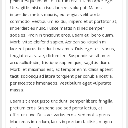
pellentesque ipsum, et rutrum erat ullamcorper eget.
Ut sagittis nisi ut risus laoreet volutpat. Mauris
imperdiet metus mauris, eu feugiat velit porta
commodo. Vestibulum ex dui, imperdiet ut porttitor at,
imperdiet eu nunc. Fusce mattis nisl nec semper
sodales. Proin in tincidunt eros. Etiam et libero quam.
Morbi vitae eleifend sapien. Aenean sollicitudin mi
laoreet purus tincidunt maximus. Duis eget elit varius,
feugiat erat vitae, dictum leo. Suspendisse sit amet
arcu sollicitudin, tristique sapien quis, sagittis diam.
Morbi et maximus est, ac tempor enim. Class aptent
taciti sociosqu ad litora torquent per conubia nostra,
per inceptos himenaeos. Vestibulum eget vulputate
massa.
Etiam sit amet justo tincidunt, semper libero fringilla,
pretium eros. Suspendisse sed porta lectus, at
efficitur nunc. Duis vel varius eros, sed mollis purus.
Maecenas interdum, lacus in pretium facilisis, magna