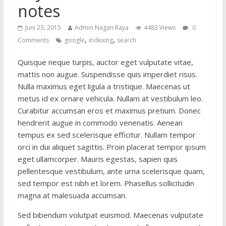
notes
Juni 23, 2015
Admin Nagan Raya
4483 Views
0
,
,
Comments
google
indexing
search
Quisque neque turpis, auctor eget vulputate vitae,
mattis non augue. Suspendisse quis imperdiet risus.
Nulla maximus eget ligula a tristique. Maecenas ut
metus id ex ornare vehicula. Nullam at vestibulum leo.
Curabitur accumsan eros et maximus pretium. Donec
hendrerit augue in commodo venenatis. Aenean
tempus ex sed scelerisque efficitur. Nullam tempor
orci in dui aliquet sagittis. Proin placerat tempor ipsum
eget ullamcorper. Mauris egestas, sapien quis
pellentesque vestibulum, ante urna scelerisque quam,
sed tempor est nibh et lorem. Phasellus sollicitudin
magna at malesuada accumsan.
Sed bibendum volutpat euismod. Maecenas vulputate