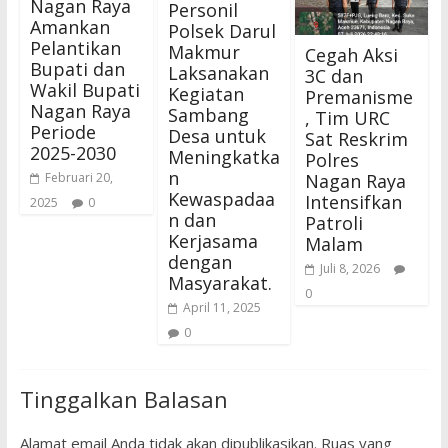
Nagan Raya
Personil
Amankan
Polsek Darul
Pelantikan
Makmur
Cegah Aksi
Bupati dan
Laksanakan
3C dan
Wakil Bupati
Kegiatan
Premanisme
Nagan Raya
Sambang
, Tim URC
Periode
Desa untuk
Sat Reskrim
2025-2030
Meningkatka
Polres
n
Nagan Raya
Februari 20,
Kewaspadaa
Intensifkan
2025
0
n dan
Patroli
Kerjasama
Malam
dengan
Juli 8, 2026
Masyarakat.
0
April 11, 2025
0
Tinggalkan Balasan
Alamat email Anda tidak akan dipublikasikan.
Ruas yang