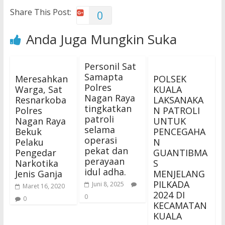
Share This Post:
0
Anda Juga Mungkin Suka
Personil Sat
Samapta
Meresahkan
POLSEK
Polres
Warga, Sat
KUALA
Nagan Raya
Resnarkoba
LAKSANAKA
tingkatkan
Polres
N PATROLI
patroli
Nagan Raya
UNTUK
selama
Bekuk
PENCEGAHA
operasi
Pelaku
N
pekat dan
Pengedar
GUANTIBMA
perayaan
Narkotika
S
idul adha.
Jenis Ganja
MENJELANG
PILKADA
Juni 8, 2025
Maret 16, 2020
2024 DI
0
0
KECAMATAN
KUALA