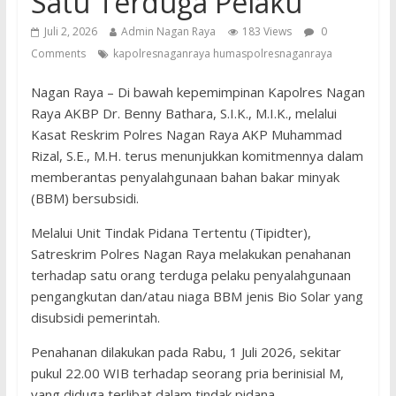
Satu Terduga Pelaku
Juli 2, 2026
Admin Nagan Raya
183 Views
0
Comments
kapolresnaganraya humaspolresnaganraya
Nagan Raya – Di bawah kepemimpinan Kapolres Nagan
Raya AKBP Dr. Benny Bathara, S.I.K., M.I.K., melalui
Kasat Reskrim Polres Nagan Raya AKP Muhammad
Rizal, S.E., M.H. terus menunjukkan komitmennya dalam
memberantas penyalahgunaan bahan bakar minyak
(BBM) bersubsidi.
Melalui Unit Tindak Pidana Tertentu (Tipidter),
Satreskrim Polres Nagan Raya melakukan penahanan
terhadap satu orang terduga pelaku penyalahgunaan
pengangkutan dan/atau niaga BBM jenis Bio Solar yang
disubsidi pemerintah.
Penahanan dilakukan pada Rabu, 1 Juli 2026, sekitar
pukul 22.00 WIB terhadap seorang pria berinisial M,
yang diduga terlibat dalam tindak pidana