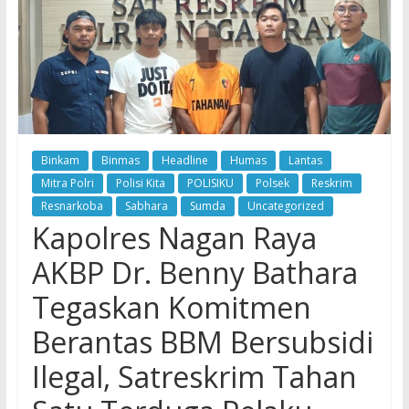
Binkam
Binmas
Headline
Humas
Lantas
Mitra Polri
Polisi Kita
POLISIKU
Polsek
Reskrim
Resnarkoba
Sabhara
Sumda
Uncategorized
Kapolres Nagan Raya
AKBP Dr. Benny Bathara
Tegaskan Komitmen
Berantas BBM Bersubsidi
Ilegal, Satreskrim Tahan