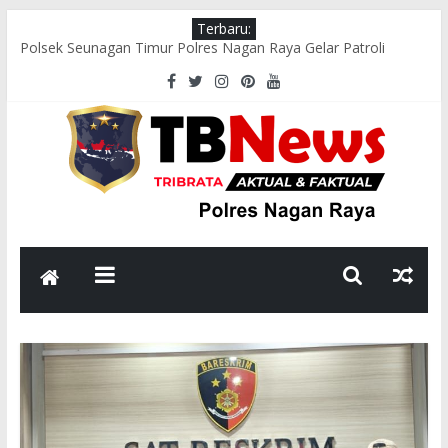
Terbaru:
Polsek Seunagan Timur Polres Nagan Raya Gelar Patroli
Dialogis, Perkuat Sinergi dengan Masyarakat Jaga Kamtibmas
Wakapolres Nagan Raya Hadiri Pelepasan Kontingen Pramuka
Menuju Cibubur di Pendopo Bupati
Polsek Kuala Pesisir Imbau Nelayan Utamakan Keselamatan di
Tengah Cuaca Ekstrem
Polres Nagan Raya Gelar Olahraga Bersama dan Beladiri Polri
untuk Tingkatkan Kebugaran Personel
Wakapolres Nagan Raya Himbau Seluruh Personel Tingkatkan
Disiplin dan Profesionalisme