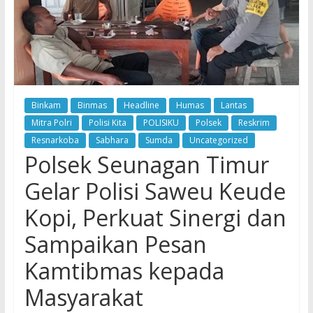
Binkam
Binmas
Headline
Humas
Lantas
Mitra Polri
Polisi Kita
POLISIKU
Polsek
Reskrim
Resnarkoba
Sabhara
Sumda
Uncategorized
Polsek Seunagan Timur
Gelar Polisi Saweu Keude
Kopi, Perkuat Sinergi dan
Sampaikan Pesan
Kamtibmas kepada
Masyarakat