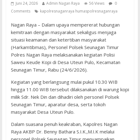
Juni 24, 2026
Admin Nagan Raya
56 Views
0
Comments
kapolresnaganraya humaspolresnaganraya
Nagan Raya – Dalam upaya mempererat hubungan
kemitraan dengan masyarakat sekaligus menjaga
situasi keamanan dan ketertiban masyarakat
(Harkamtibmas), Personel Polsek Seunagan Timur
Polres Nagan Raya melaksanakan kegiatan Polisi
Saweu Keude Kopi di Desa Uteun Pulo, Kecamatan
Seunagan Timur, Rabu (24/6/2026).
Kegiatan yang berlangsung mulai pukul 10.30 WIB
hingga 11.00 WIB tersebut dilaksanakan di warung kopi
milik Sdr. Nek Din dan dihadiri oleh personel Polsek
Seunagan Timur, aparatur desa, serta tokoh
masyarakat Desa Uteun Pulo.
Dalam suasana penuh keakraban, Kapolres Nagan
Raya AKBP Dr. Benny Bathara S.I.K.,M.I.K melalui
personel Polsek Seunagan Timur menyampaikan