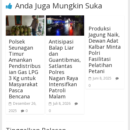
Anda Juga Mungkin Suka
Produksi
Jagung Naik,
Dewan Adat
Polsek
Antisipasi
Kalbar Minta
Seunagan
Balap Liar
Polri
Timur
dan
Fasilitasi
Amankan
Guantibmas,
Pelatihan
Pendistribus
Satlantas
Petani
ian Gas LPG
Polres
3 Kg untuk
Nagan Raya
Juni 8, 2025
Masyarakat
Intensifkan
0
Pasca
Patroli
Bencana
Malam
Desember 26,
Juli 8, 2026
2025
0
0
Tinggalkan Balasan