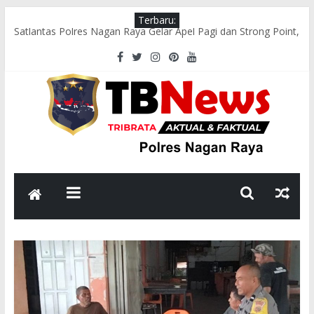
Terbaru:
Satlantas Polres Nagan Raya Gelar Apel Pagi dan Strong Point,
Pastikan Arus Lalu Lintas Lancar
Tim Patroli Perintis Presisi Sat Samapta Polres Nagan Raya
Gelar Patroli Guantibmas
Satlantas Polres Nagan Raya Laksanakan Pengaturan Lalu
Lintas di Titik Keramaian
Polsek Darul Makmur Sosialisasikan Pencegahan Karhutla
kepada Masyarakat
Bhabinkamtibmas Polsek Darul Makmur Sambangi Warga
Desa Alue Bilie, Sampaikan Pesan Kamtibmas