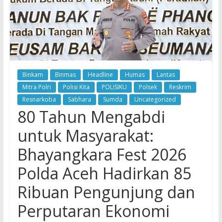
Binkam
Binmas
Headline
Humas
Lantas
Mitra Polri
Polisi Kita
POLISIKU
Polsek
Reskrim
Resnarkoba
Sabhara
Sumda
Uncategorized
80 Tahun Mengabdi
untuk Masyarakat:
Bhayangkara Fest 2026
Polda Aceh Hadirkan 85
Ribuan Pengunjung dan
Perputaran Ekonomi