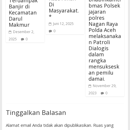
Terdampak
Di
bmas Polsek
Banjir di
Masyarakat.
jajaran
Kecamatan
*
polres
Darul
Nagan Raya
Makmur
Juni 12, 2025
Polda Aceh
0
Desember 2,
melaksanaka
2025
0
n Patroli
Dialogis
dalam
rangka
mensuksesk
an pemilu
damai.
November 29,
2023
0
Tinggalkan Balasan
Alamat email Anda tidak akan dipublikasikan.
Ruas yang