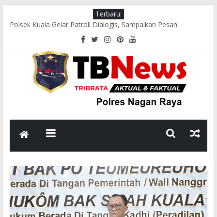
Terbaru:
Polsek Kuala Gelar Patroli Dialogis, Sampaikan Pesan
Kamtibmas kepada Masyarakat
Polres Nagan Raya Gelar Olahraga Bersama dan Beladiri Polri
untuk Tingkatkan Kebugaran Personel
Wakapolres Nagan Raya Himbau Seluruh Personel Tingkatkan
Disiplin dan Profesionalisme
Polsek Seunagan Timur Polres Nagan Raya Gelar Patroli
Dialogis, Perkuat Sinergi dengan Masyarakat Jaga Kamtibmas
Satlantas Polres Nagan Raya Gelar Perkara Kecelakaan Lalu
Lintas, Pastikan Penanganan Sesuai Prosedur Hukum