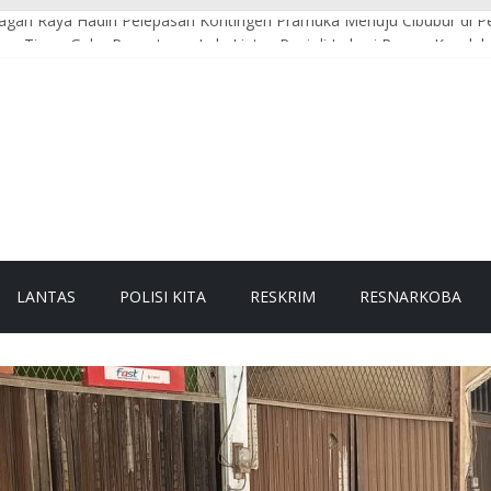
gan Raya Hadiri Pelepasan Kontingen Pramuka Menuju Cibubur di P
an Timur Gelar Pengaturan Lalu Lintas Pagi di Lokasi Rawan Kecel
Raya Sambangi Dapur MBG, Pastikan Kebersihan dan Kelayakan Pen
e-81 RI, Bhabinkamtibmas Polsek Seunagan Ajak Warga Kibarkan Be
Polres Nagan Raya Gelar Patroli dan Sosialisasi Pencegahan Karhutla
LANTAS
POLISI KITA
RESKRIM
RESNARKOBA