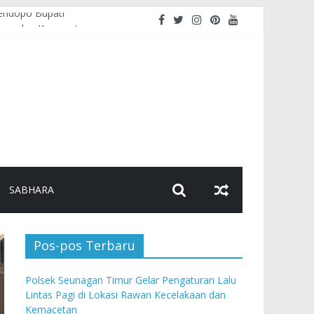
endopo Bupati
akaan dan Kemacetan
golahan Makanan
ndera Merah Putih
SABHARA
Pos-pos Terbaru
Polsek Seunagan Timur Gelar Pengaturan Lalu
Lintas Pagi di Lokasi Rawan Kecelakaan dan
Kemacetan