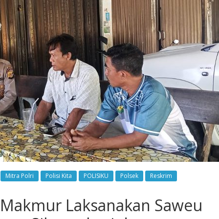
Mitra Polri
Polisi Kita
POLISIKU
Polsek
Reskrim
ul Makmur Laksanakan Saweu