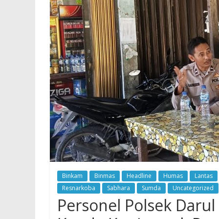
Binkam
Binmas
Headline
Humas
Lantas
Resnarkoba
Sabhara
Sumda
Uncategorized
Personel Polsek Dar