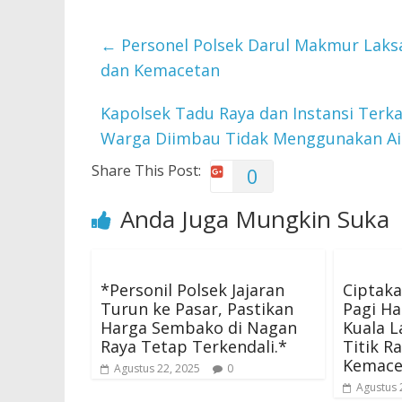
←
Personel Polsek Darul Makmur Laksa
dan Kemacetan
Kapolsek Tadu Raya dan Instansi Terk
Warga Diimbau Tidak Menggunakan A
Share This Post:
0
Anda Juga Mungkin Suka
*Personil Polsek Jajaran
Ciptak
Turun ke Pasar, Pastikan
Pagi Ha
Harga Sembako di Nagan
Kuala L
Raya Tetap Terkendali.*
Titik R
Kemace
Agustus 22, 2025
0
Agustus 