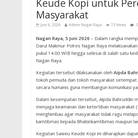
Keude Kopi untuk Per
Masyarakat
Juni 6, 2026
Admin Nagan Raya
73 Views
0
Nagan Raya, 5 Juni 2026
– Dalam rangka memper
Darul Makmur Polres Nagan Raya melaksanakan
pukul 14.00 WIB hingga selesai di salah satu ke
Nagan Raya.
Kegiatan tersebut dilaksanakan oleh
Aipda Bah
tokoh pemuda dan tokoh masyarakat setempat. Me
secara humanis guna membangun komunikasi yang
Dalam kesempatan tersebut, Aipda Bahruddin 
menjaga keamanan dan ketertiban masyarakat (H
menghimbau agar masyarakat tidak ragu melapo
kamtibmas kepada Bhabinkamtibmas maupun lan
Kegiatan Saweu Keude Kopi ini diharapkan dapa