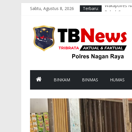
Sabtu, Agustus 8, 2026
Terbaru:
Wakapolres Na
Polsek Seunag
Polsek Tadu 
sambut HUT k
Polsek Kuala 
BINKAM
BINMAS
HUMAS