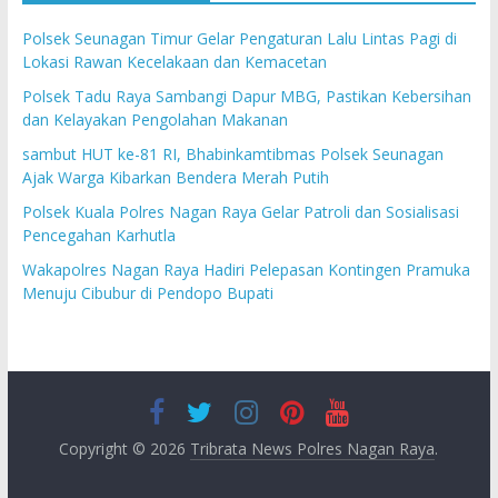
Polsek Seunagan Timur Gelar Pengaturan Lalu Lintas Pagi di
Lokasi Rawan Kecelakaan dan Kemacetan
Polsek Tadu Raya Sambangi Dapur MBG, Pastikan Kebersihan
dan Kelayakan Pengolahan Makanan
sambut HUT ke-81 RI, Bhabinkamtibmas Polsek Seunagan
Ajak Warga Kibarkan Bendera Merah Putih
Polsek Kuala Polres Nagan Raya Gelar Patroli dan Sosialisasi
Pencegahan Karhutla
Wakapolres Nagan Raya Hadiri Pelepasan Kontingen Pramuka
Menuju Cibubur di Pendopo Bupati
Copyright © 2026
Tribrata News Polres Nagan Raya
.