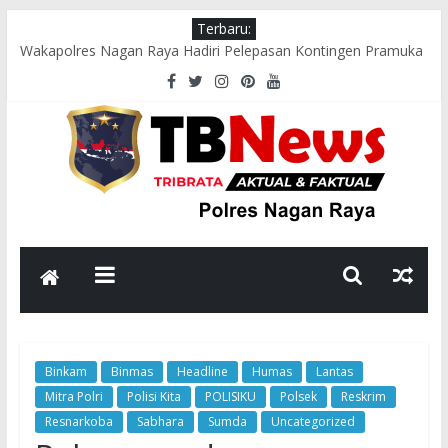
Terbaru:
Wakapolres Nagan Raya Hadiri Pelepasan Kontingen Pramuka
Menuju Cibubur di Pendopo Bupati
Polsek Seunagan Timur Gelar Pengaturan Lalu Lintas Pagi di
Lokasi Rawan Kecelakaan dan Kemacetan
Polsek Tadu Raya Sambangi Dapur MBG, Pastikan Kebersihan
dan Kelayakan Pengolahan Makanan
sambut HUT ke-81 RI, Bhabinkamtibmas Polsek Seunagan
Ajak Warga Kibarkan Bendera Merah Putih
Polsek Kuala Polres Nagan Raya Gelar Patroli dan Sosialisasi
Pencegahan Karhutla
Binkam
Binmas
Headline
Humas
Lantas
Mitra Polri
Polisi Kita
POLISIKU
Polsek
Reskrim
Resnarkoba
Sabhara
Sumda
Uncategorized