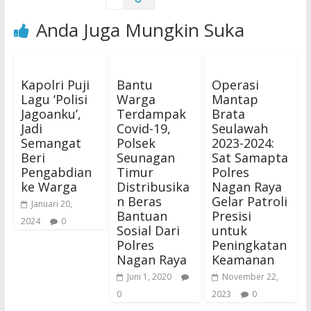
Anda Juga Mungkin Suka
Kapolri Puji
Bantu
Operasi
Lagu ‘Polisi
Warga
Mantap
Jagoanku’,
Terdampak
Brata
Jadi
Covid-19,
Seulawah
Semangat
Polsek
2023-2024:
Beri
Seunagan
Sat Samapta
Pengabdian
Timur
Polres
ke Warga
Distribusika
Nagan Raya
n Beras
Gelar Patroli
Januari 20,
Bantuan
Presisi
2024
0
Sosial Dari
untuk
Polres
Peningkatan
Nagan Raya
Keamanan
Juni 1, 2020
November 22,
0
2023
0