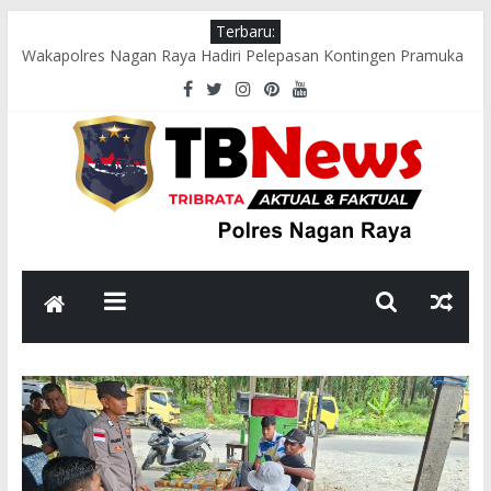
Terbaru:
Wakapolres Nagan Raya Hadiri Pelepasan Kontingen Pramuka
Menuju Cibubur di Pendopo Bupati
Polsek Seunagan Timur Gelar Pengaturan Lalu Lintas Pagi di
Lokasi Rawan Kecelakaan dan Kemacetan
Polsek Tadu Raya Sambangi Dapur MBG, Pastikan Kebersihan
dan Kelayakan Pengolahan Makanan
sambut HUT ke-81 RI, Bhabinkamtibmas Polsek Seunagan
Ajak Warga Kibarkan Bendera Merah Putih
Polsek Kuala Polres Nagan Raya Gelar Patroli dan Sosialisasi
Pencegahan Karhutla