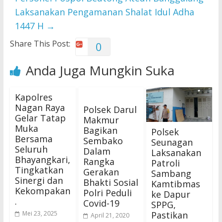
Laksanakan Pengamanan Shalat Idul Adha
1447 H
→
Share This Post:
0
Anda Juga Mungkin Suka
Kapolres
Nagan Raya
Polsek Darul
Gelar Tatap
Makmur
Muka
Bagikan
Polsek
Bersama
Sembako
Seunagan
Seluruh
Dalam
Laksanakan
Bhayangkari,
Rangka
Patroli
Tingkatkan
Gerakan
Sambang
Sinergi dan
Bhakti Sosial
Kamtibmas
Kekompakan
Polri Peduli
ke Dapur
.
Covid-19
SPPG,
Pastikan
Mei 23, 2025
April 21, 2020