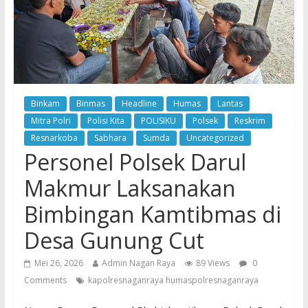
Binkam
Binmas
Headline
Humas
Lantas
Mitra Polri
Polisi Kita
POLISIKU
Polsek
Reskrim
Resnarkoba
Sabhara
Sumda
Uncategorized
Personel Polsek Darul
Makmur Laksanakan
Bimbingan Kamtibmas di
Desa Gunung Cut
Mei 26, 2026
Admin Nagan Raya
89 Views
0
Comments
kapolresnaganraya humaspolresnaganraya