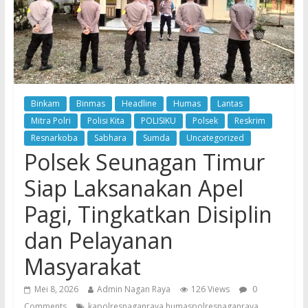
Binkam
Binmas
Headline
Humas
Lantas
Mitra Polri
Polisi Kita
POLISIKU
Polsek
Reskrim
Resnarkoba
Sabhara
Sumda
Uncategorized
Polsek Seunagan Timur
Siap Laksanakan Apel
Pagi, Tingkatkan Disiplin
dan Pelayanan
Masyarakat
Mei 8, 2026
Admin Nagan Raya
126 Views
0
Comments
kapolresnaganraya humaspolresnaganraya