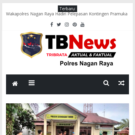
Terbaru:
Wakapolres Nagan Raya Hadiri Pelepasan Kontingen Pramuka
Menuju Cibubur di Pendopo Bupati
Polsek Seunagan Timur Gelar Pengaturan Lalu Lintas Pagi di
Lokasi Rawan Kecelakaan dan Kemacetan
Polsek Tadu Raya Sambangi Dapur MBG, Pastikan Kebersihan
dan Kelayakan Pengolahan Makanan
sambut HUT ke-81 RI, Bhabinkamtibmas Polsek Seunagan
Ajak Warga Kibarkan Bendera Merah Putih
Polsek Kuala Polres Nagan Raya Gelar Patroli dan Sosialisasi
Pencegahan Karhutla