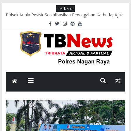
Terbaru:
Polsek Kuala Pesisir Sosialisasikan Pencegahan Karhutla, Ajak
Masyarakat Hentikan Pembakaran Hutan dan Lahan
Satlantas Polres Nagan Raya Gelar Pengaturan Lalu Lintas di
Jalan Nasional Meulaboh–Abdya
Polsek Tadu Raya Gelar Pengaturan Lalu Lintas Pagi di Jalur
Rawan Kecelakaan
Polsek Tadu Raya Gelar “Sawe Kede Kopi”, Perkuat Silaturahmi
dan Sinergi dengan Masyarakat
Polsek Seunagan Timur Sosialisasikan Pencegahan Narkoba
kepada Masyarakat