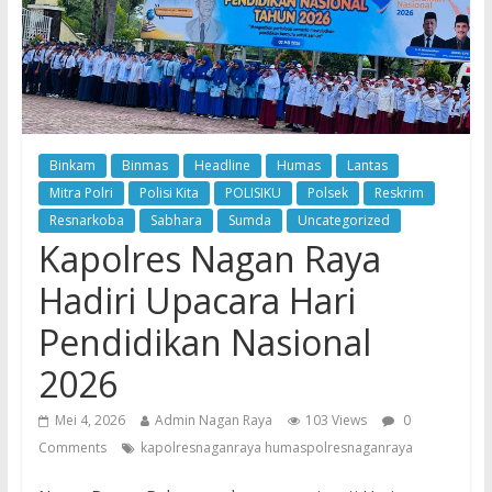
Binkam
Binmas
Headline
Humas
Lantas
Mitra Polri
Polisi Kita
POLISIKU
Polsek
Reskrim
Resnarkoba
Sabhara
Sumda
Uncategorized
Kapolres Nagan Raya
Hadiri Upacara Hari
Pendidikan Nasional
2026
Mei 4, 2026
Admin Nagan Raya
103 Views
0
Comments
kapolresnaganraya humaspolresnaganraya