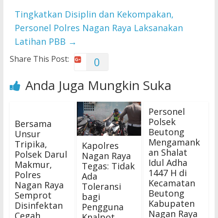
Tingkatkan Disiplin dan Kekompakan,
Personel Polres Nagan Raya Laksanakan
Latihan PBB
→
Share This Post:
0
Anda Juga Mungkin Suka
Personel
Polsek
Bersama
Beutong
Unsur
Mengamank
Tripika,
Kapolres
an Shalat
Polsek Darul
Nagan Raya
Idul Adha
Makmur,
Tegas: Tidak
1447 H di
Polres
Ada
Kecamatan
Nagan Raya
Toleransi
Beutong
Semprot
bagi
Kabupaten
Disinfektan
Pengguna
Nagan Raya
Cegah
Knalpot