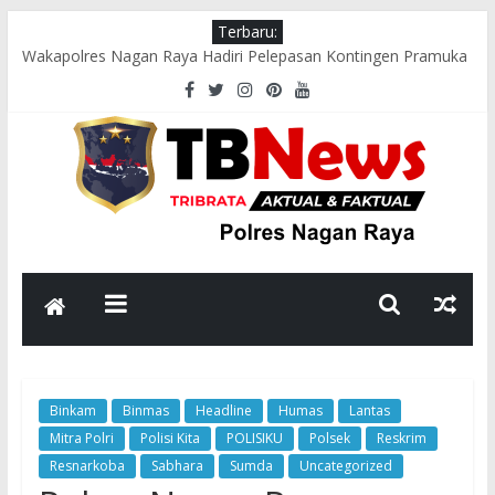
Terbaru:
Wakapolres Nagan Raya Hadiri Pelepasan Kontingen Pramuka
Menuju Cibubur di Pendopo Bupati
Polsek Seunagan Timur Gelar Pengaturan Lalu Lintas Pagi di
Lokasi Rawan Kecelakaan dan Kemacetan
Polsek Tadu Raya Sambangi Dapur MBG, Pastikan Kebersihan
dan Kelayakan Pengolahan Makanan
sambut HUT ke-81 RI, Bhabinkamtibmas Polsek Seunagan
Ajak Warga Kibarkan Bendera Merah Putih
Polsek Kuala Polres Nagan Raya Gelar Patroli dan Sosialisasi
Pencegahan Karhutla
Binkam
Binmas
Headline
Humas
Lantas
Mitra Polri
Polisi Kita
POLISIKU
Polsek
Reskrim
Resnarkoba
Sabhara
Sumda
Uncategorized