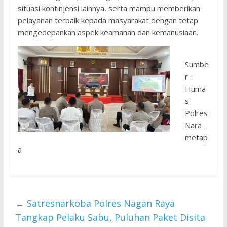
situasi kontinjensi lainnya, serta mampu memberikan
pelayanan terbaik kepada masyarakat dengan tetap
mengedepankan aspek keamanan dan kemanusiaan.
Sumbe
r :
Huma
s
Polres
Nara_
metap
a
←
Satresnarkoba Polres Nagan Raya
Tangkap Pelaku Sabu, Puluhan Paket Disita