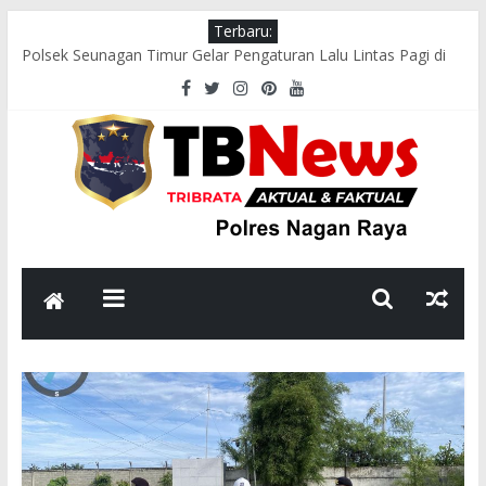
Terbaru:
Polsek Seunagan Timur Gelar Pengaturan Lalu Lintas Pagi di
Lokasi Rawan Kecelakaan dan Kemacetan
Polsek Tadu Raya Gelar “Sawe Kede Kopi”, Perkuat Silaturahmi
dan Sinergi dengan Masyarakat
Polsek Seunagan Timur Sosialisasikan Pencegahan Narkoba
kepada Masyarakat
Polsek Kuala Pesisir Sosialisasikan Pencegahan Karhutla, Ajak
Masyarakat Hentikan Pembakaran Hutan dan Lahan
Polsek Seunagan Timur Sosialisasikan Pencegahan Karhutla
kepada Masyarakat