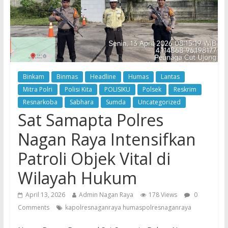
Binkam
Binmas
Headline
Humas
Lantas
Mitra Polri
Polisi Kita
POLISIKU
Polsek
Reskrim
Resnarkoba
Sabhara
Sumda
Uncategorized
Sat Samapta Polres
Nagan Raya Intensifkan
Patroli Objek Vital di
Wilayah Hukum
April 13, 2026
Admin Nagan Raya
178 Views
0
Comments
kapolresnaganraya humaspolresnaganraya