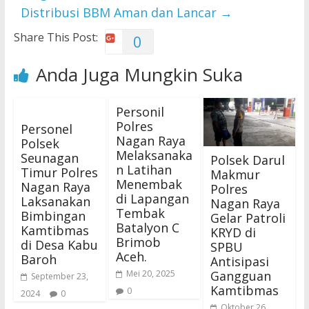
Distribusi BBM Aman dan Lancar
→
Share This Post:
0
Anda Juga Mungkin Suka
Personil
Polres
Personel
Nagan Raya
Polsek
Melaksanaka
Seunagan
Polsek Darul
n Latihan
Timur Polres
Makmur
Menembak
Nagan Raya
Polres
di Lapangan
Laksanakan
Nagan Raya
Tembak
Bimbingan
Gelar Patroli
Batalyon C
Kamtibmas
KRYD di
Brimob
di Desa Kabu
SPBU
Aceh.
Baroh
Antisipasi
Gangguan
Mei 20, 2025
September 23,
Kamtibmas
0
2024
0
Oktober 26,