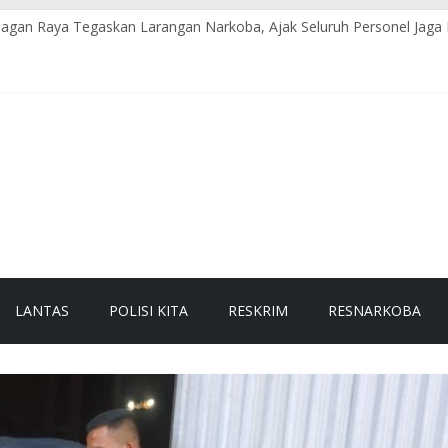
agan Raya Tegaskan Larangan Narkoba, Ajak Seluruh Personel Jaga I
mas Polsek Darul Makmur Sambangi Warga Desa Alue Bilie, Sampa
res Nagan Raya Gelar Apel Pagi dan Strong Point, Pastikan Arus Lalu 
Pesisir Gelar Gatur Pagi di Jalur Nasional Meulaboh–Blang Pidie
LA GELAR PATROLI DIALOGIS: CIPTAKAN KAMTIBMAS AMAN DAN
LANTAS
POLISI KITA
RESKRIM
RESNARKOBA