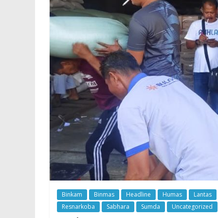
Binkam
Binmas
Headline
Humas
Lantas
Resnarkoba
Sabhara
Sumda
Uncategorized