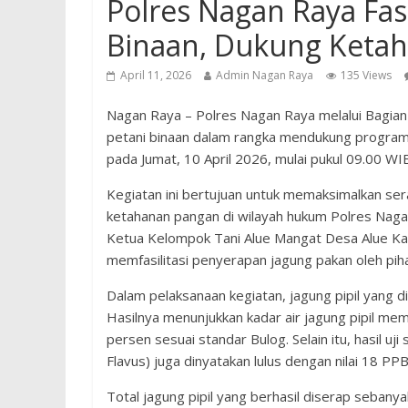
Polres Nagan Raya Fasi
Binaan, Dukung Keta
April 11, 2026
Admin Nagan Raya
135 Views
Nagan Raya – Polres Nagan Raya melalui Bagia
petani binaan dalam rangka mendukung program
pada Jumat, 10 April 2026, mulai pukul 09.00 WI
Kegiatan ini bertujuan untuk memaksimalkan se
ketahanan pangan di wilayah hukum Polres Nag
Ketua Kelompok Tani Alue Mangat Desa Alue 
memfasilitasi penyerapan jagung pakan oleh pih
Dalam pelaksanaan kegiatan, jagung pipil yang di
Hasilnya menunjukkan kadar air jagung pipil mem
persen sesuai standar Bulog. Selain itu, hasil uj
Flavus) juga dinyatakan lulus dengan nilai 18 P
Total jagung pipil yang berhasil diserap sebany