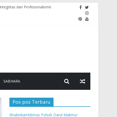
ntegritas dan Profesionalisme
ikan Pesan Kamtibmas
Lintas Lancar
 KONDUSIF DI WILAYAH HUKUM NAGAN RAYA
SABHARA
Pos-pos Terbaru
Bhabinkamtibmas Polsek Darul Makmur