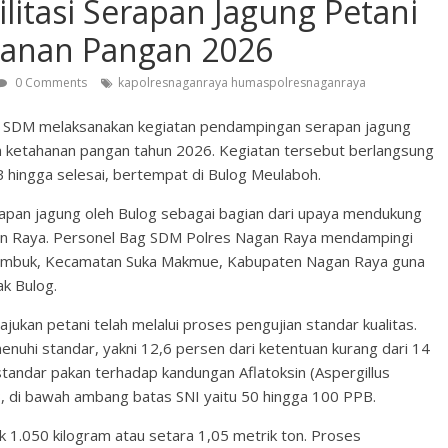
litasi Serapan Jagung Petani
hanan Pangan 2026
0 Comments
kapolresnaganraya humaspolresnaganraya
n SDM melaksanakan kegiatan pendampingan serapan jagung
 ketahanan pangan tahun 2026. Kegiatan tersebut berlangsung
B hingga selesai, bertempat di Bulog Meulaboh.
rapan jagung oleh Bulog sebagai bagian dari upaya mendukung
an Raya. Personel Bag SDM Polres Nagan Raya mendampingi
Kambuk, Kecamatan Suka Makmue, Kabupaten Nagan Raya guna
ak Bulog.
ajukan petani telah melalui proses pengujian standar kualitas.
enuhi standar, yakni 12,6 persen dari ketentuan kurang dari 14
i standar pakan terhadap kandungan Aflatoksin (Aspergillus
PB, di bawah ambang batas SNI yaitu 50 hingga 100 PPB.
ak 1.050 kilogram atau setara 1,05 metrik ton. Proses