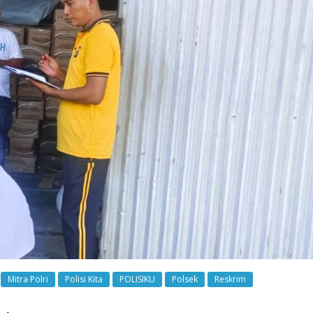
Mitra Polri
Polisi Kita
POLISIKU
Polsek
Reskrim