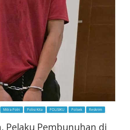
Mitra Polri
Polisi Kita
POLISIKU
Polsek
Reskrim
an, Pelaku Pembunuhan di