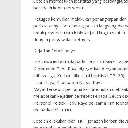
Setelah memastikan identitas yang bersangkuta
berada di kebun tersebut.
Petugas kemudian melakukan penangkapan dan in
perbuatannya. Setelah itu, pelaku langsung di
untuk proses hukum lebih lanjut. Hingga saat in
dengan pengawalan petugas.
Kejadian Sebelumnya
Peristiwa ini bermula pada Senin, 30 Maret 2026
Kecamatan Tadu Raya digegerkan dengan penemua
milik warga. Korban diketahui berinisial TP (25
Tadu Raya, Kabupaten Nagan Raya.
Mayat tersebut pertama kali ditemukan oleh sa
melaporkan kejadian tersebut kepada Geuchik s
Personel Polsek Tadu Raya bersama Tim Identif
melakukan olah TKP.
Setelah dilakukan olah TKP, jenazah korban die
mengetahui penyebab pasti kematian.