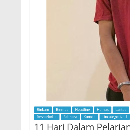
Binkam
Binmas
Headline
Humas
Lantas
Resnarkoba
Sabhara
Sumda
Uncategorized
11 Hari Dalam Pelari