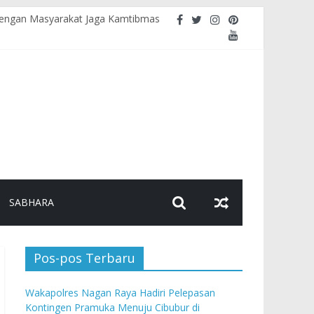
i dengan Masyarakat Jaga Kamtibmas
Pendopo Bupati
rem
ebugaran Personel
nalisme
SABHARA
Pos-pos Terbaru
Wakapolres Nagan Raya Hadiri Pelepasan
Kontingen Pramuka Menuju Cibubur di