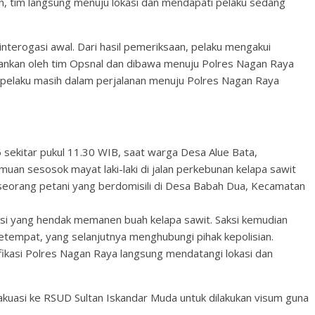
n, tim langsung menuju lokasi dan mendapati pelaku sedang
terogasi awal. Dari hasil pemeriksaan, pelaku mengakui
amankan oleh tim Opsnal dan dibawa menuju Polres Nagan Raya
i, pelaku masih dalam perjalanan menuju Polres Nagan Raya
 sekitar pukul 11.30 WIB, saat warga Desa Alue Bata,
n sesosok mayat laki-laki di jalan perkebunan kelapa sawit
), seorang petani yang berdomisili di Desa Babah Dua, Kecamatan
ksi yang hendak memanen buah kelapa sawit. Saksi kemudian
etempat, yang selanjutnya menghubungi pihak kepolisian.
ikasi Polres Nagan Raya langsung mendatangi lokasi dan
vakuasi ke RSUD Sultan Iskandar Muda untuk dilakukan visum guna