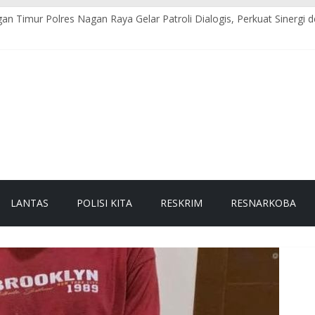
an Timur Polres Nagan Raya Gelar Patroli Dialogis, Perkuat Sinerg
agan Raya Hadiri Pelepasan Kontingen Pramuka Menuju Cibubur di 
 Pesisir Imbau Nelayan Utamakan Keselamatan di Tengah Cuaca Ekst
Raya Gelar Olahraga Bersama dan Beladiri Polri untuk Tingkatkan K
gan Raya Himbau Seluruh Personel Tingkatkan Disiplin dan Profesio
LANTAS
POLISI KITA
RESKRIM
RESNARKOBA