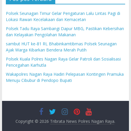
Polsek Seunagan Timur Gelar Pengaturan Lalu Lintas Pagi di
Lokasi Rawan Kecelakaan dan Kemacetan
Polsek Tadu Raya Sambangi Dapur MBG, Pastikan Kebersihan
dan Kelayakan Pengolahan Makanan
sambut HUT ke-81 RI, Bhabinkamtibmas Polsek Seunagan
Ajak Warga Kibarkan Bendera Merah Putih
Polsek Kuala Polres Nagan Raya Gelar Patroli dan Sosialisasi
Pencegahan Karhutla
Wakapolres Nagan Raya Hadiri Pelepasan Kontingen Pramuka
Menuju Cibubur di Pendopo Bupati
Copyright © 2026
Tribrata News Polres Nagan Raya
.