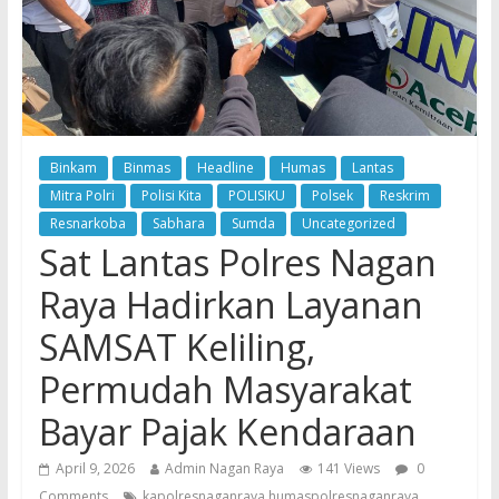
Binkam
Binmas
Headline
Humas
Lantas
Mitra Polri
Polisi Kita
POLISIKU
Polsek
Reskrim
Resnarkoba
Sabhara
Sumda
Uncategorized
Sat Lantas Polres Nagan
Raya Hadirkan Layanan
SAMSAT Keliling,
Permudah Masyarakat
Bayar Pajak Kendaraan
April 9, 2026
Admin Nagan Raya
141 Views
0
Comments
kapolresnaganraya humaspolresnaganraya