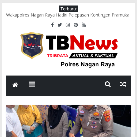
Terbaru:
Wakapolres Nagan Raya Hadiri Pelepasan Kontingen Pramuka
Menuju Cibubur di Pendopo Bupati
Polsek Seunagan Timur Gelar Pengaturan Lalu Lintas Pagi di
Lokasi Rawan Kecelakaan dan Kemacetan
Polsek Tadu Raya Sambangi Dapur MBG, Pastikan Kebersihan
dan Kelayakan Pengolahan Makanan
sambut HUT ke-81 RI, Bhabinkamtibmas Polsek Seunagan
Ajak Warga Kibarkan Bendera Merah Putih
Polsek Kuala Polres Nagan Raya Gelar Patroli dan Sosialisasi
Pencegahan Karhutla