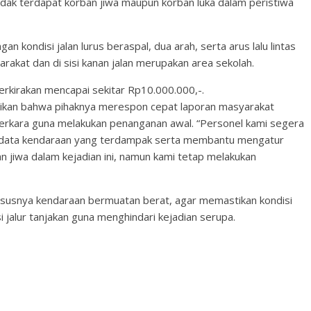
dak terdapat korban jiwa maupun korban luka dalam peristiwa
an kondisi jalan lurus beraspal, dua arah, serta arus lalu lintas
syarakat dan di sisi kanan jalan merupakan area sekolah.
perkirakan mencapai sekitar Rp10.000.000,-.
ikan bahwa pihaknya merespon cepat laporan masyarakat
erkara guna melakukan penanganan awal. “Personel kami segera
endata kendaraan yang terdampak serta membantu mengatur
ban jiwa dalam kejadian ini, namun kami tetap melakukan
susnya kendaraan bermuatan berat, agar memastikan kondisi
 jalur tanjakan guna menghindari kejadian serupa.