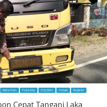
Mitra Polri
Polisi Kita
POLISIKU
Polsek
Reskrim
pon Cepat Tangani Laka