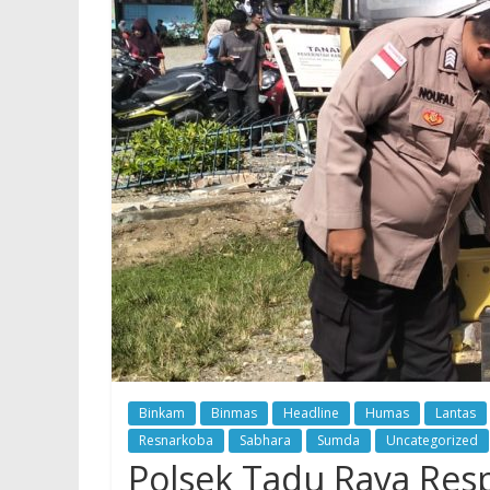
Binkam
Binmas
Headline
Humas
Lantas
Resnarkoba
Sabhara
Sumda
Uncategorized
Polsek Tadu Raya Res