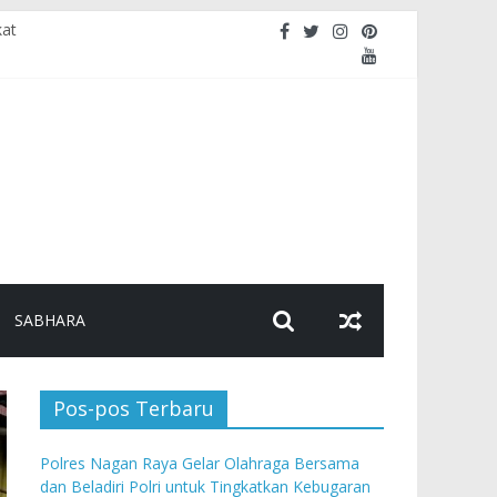
kat
ebugaran Personel
nalisme
i dengan Masyarakat Jaga Kamtibmas
anganan Sesuai Prosedur Hukum
SABHARA
Pos-pos Terbaru
Polres Nagan Raya Gelar Olahraga Bersama
dan Beladiri Polri untuk Tingkatkan Kebugaran