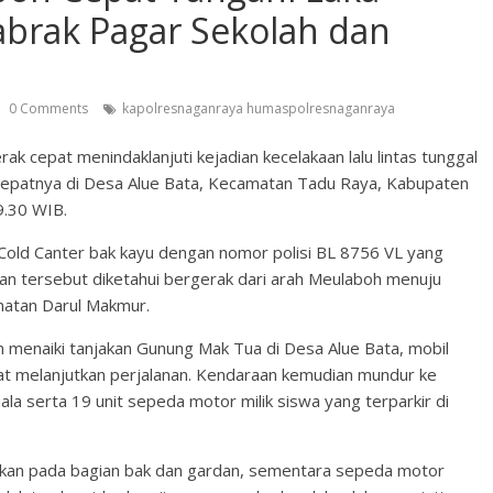
abrak Pagar Sekolah dan
0 Comments
kapolresnaganraya humaspolresnaganraya
 cepat menindaklanjuti kejadian kecelakaan lalu lintas tunggal
, tepatnya di Desa Alue Bata, Kecamatan Tadu Raya, Kabupaten
9.30 WIB.
 Cold Canter bak kayu dengan nomor polisi BL 8756 VL yang
an tersebut diketahui bergerak dari arah Meulaboh menuju
matan Darul Makmur.
n menaiki tanjakan Gunung Mak Tua di Desa Alue Bata, mobil
pat melanjutkan perjalanan. Kendaraan kemudian mundur ke
a serta 19 unit sepeda motor milik siswa yang terparkir di
sakan pada bagian bak dan gardan, sementara sepeda motor