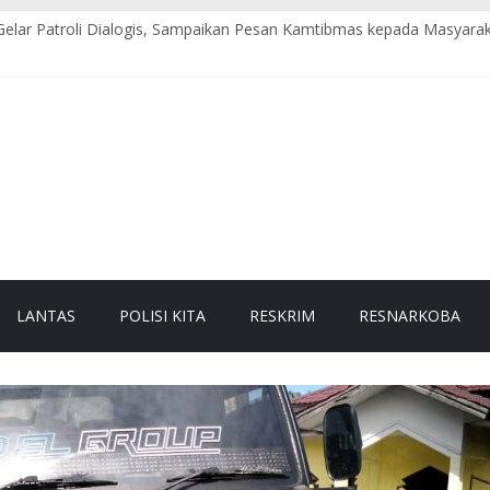
Gelar Patroli Dialogis, Sampaikan Pesan Kamtibmas kepada Masyara
Raya Gelar Olahraga Bersama dan Beladiri Polri untuk Tingkatkan K
gan Raya Himbau Seluruh Personel Tingkatkan Disiplin dan Profesio
an Timur Polres Nagan Raya Gelar Patroli Dialogis, Perkuat Sinerg
res Nagan Raya Gelar Perkara Kecelakaan Lalu Lintas, Pastikan Pen
LANTAS
POLISI KITA
RESKRIM
RESNARKOBA