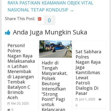
RAYA PASTIKAN KEAMANAN OBJEK VITAL
NASIONAL TETAP KONDUSIF
→
Share This Post:
0
Anda Juga Mungkin Suka
Personil
Polres
Sat Sabhara
Nagan Raya
Polres
Melaksanaka
Nagan Raya
Hadir di
n Latihan
Jaga
Tengah
Menembak
Kamtibmas
Masyarakat,
di Lapangan
Lewat
Polsek
Tembak
Patroli
Beutong
Batalyon C
Dialogis Di
Intensifkan
Brimob
Pasar
“Strong
Aceh.
Point” Pagi
Juni 1, 2020
untuk
Mei 20, 2025
0
Kelancaran
0