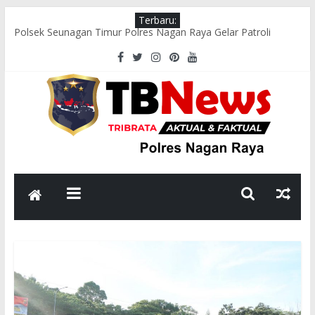
Terbaru:
Polsek Seunagan Timur Polres Nagan Raya Gelar Patroli
Dialogis, Perkuat Sinergi dengan Masyarakat Jaga Kamtibmas
Wakapolres Nagan Raya Hadiri Pelepasan Kontingen Pramuka
Menuju Cibubur di Pendopo Bupati
Polsek Kuala Pesisir Imbau Nelayan Utamakan Keselamatan di
Tengah Cuaca Ekstrem
Polres Nagan Raya Gelar Olahraga Bersama dan Beladiri Polri
untuk Tingkatkan Kebugaran Personel
Wakapolres Nagan Raya Himbau Seluruh Personel Tingkatkan
Disiplin dan Profesionalisme