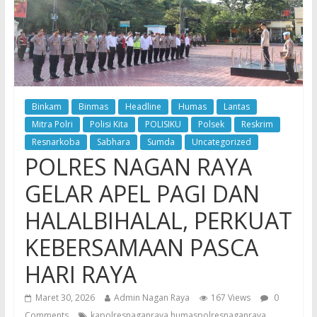
Binkam
Binmas
Headline
Humas
Lantas
Mitra Polri
Polisi Kita
POLISIKU
Polsek
Reskrim
Resnarkoba
Sabhara
Sumda
Uncategorized
POLRES NAGAN RAYA
GELAR APEL PAGI DAN
HALALBIHALAL, PERKUAT
KEBERSAMAAN PASCA
HARI RAYA
Maret 30, 2026
Admin Nagan Raya
167 Views
0
Comments
kapolresnaganraya humaspolresnaganraya