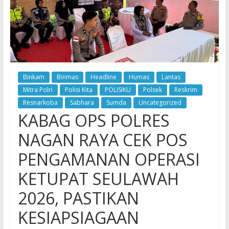
Binkam
Binmas
Headline
Humas
Lantas
Mitra Polri
Polisi Kita
POLISIKU
Polsek
Reskrim
Resnarkoba
Sabhara
Sumda
Uncategorized
KABAG OPS POLRES
NAGAN RAYA CEK POS
PENGAMANAN OPERASI
KETUPAT SEULAWAH
2026, PASTIKAN
KESIAPSIAGAAN