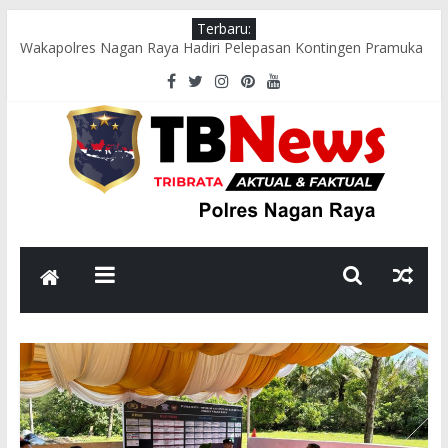
Terbaru:
Wakapolres Nagan Raya Hadiri Pelepasan Kontingen Pramuka
Menuju Cibubur di Pendopo Bupati
Polsek Seunagan Timur Gelar Pengaturan Lalu Lintas Pagi di
Lokasi Rawan Kecelakaan dan Kemacetan
Polsek Tadu Raya Sambangi Dapur MBG, Pastikan Kebersihan
dan Kelayakan Pengolahan Makanan
sambut HUT ke-81 RI, Bhabinkamtibmas Polsek Seunagan
Ajak Warga Kibarkan Bendera Merah Putih
Polsek Kuala Polres Nagan Raya Gelar Patroli dan Sosialisasi
Pencegahan Karhutla