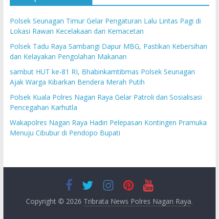
Polsek Seunagan Timur Gelar Pengaturan Lalu Lintas Pagi di
Lokasi Rawan Kecelakaan dan Kemacetan
Polsek Tadu Raya Sambangi Dapur MBG, Pastikan Kebersihan
dan Kelayakan Pengolahan Makanan
sambut HUT ke-81 RI, Bhabinkamtibmas Polsek Seunagan
Ajak Warga Kibarkan Bendera Merah Putih
Polsek Kuala Polres Nagan Raya Gelar Patroli dan Sosialisasi
Pencegahan Karhutla
Wakapolres Nagan Raya Hadiri Pelepasan Kontingen Pramuka
Menuju Cibubur di Pendopo Bupati
Copyright © 2026
Tribrata News Polres Nagan Raya
.