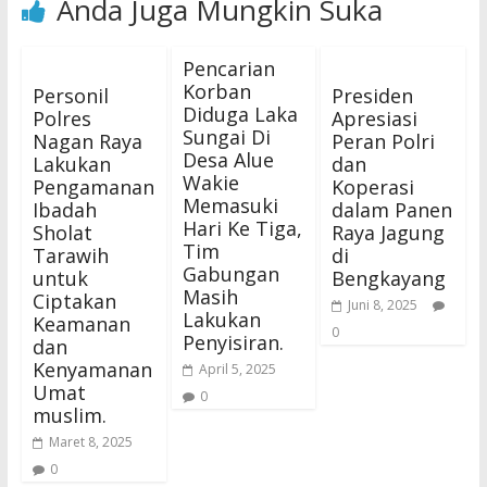
Anda Juga Mungkin Suka
Pencarian
Korban
Personil
Presiden
Diduga Laka
Polres
Apresiasi
Sungai Di
Nagan Raya
Peran Polri
Desa Alue
Lakukan
dan
Wakie
Pengamanan
Koperasi
Memasuki
Ibadah
dalam Panen
Hari Ke Tiga,
Sholat
Raya Jagung
Tim
Tarawih
di
Gabungan
untuk
Bengkayang
Masih
Ciptakan
Juni 8, 2025
Lakukan
Keamanan
0
Penyisiran.
dan
Kenyamanan
April 5, 2025
Umat
0
muslim.
Maret 8, 2025
0