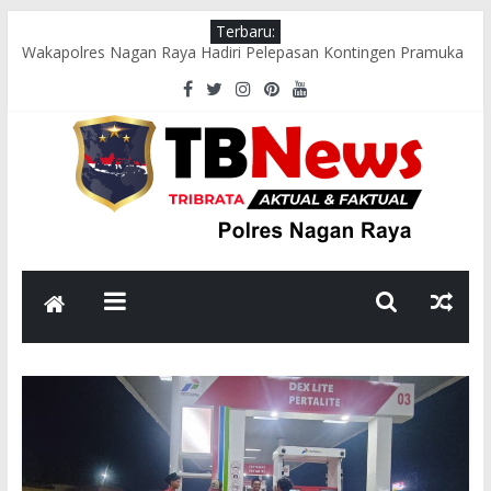
Terbaru:
Wakapolres Nagan Raya Hadiri Pelepasan Kontingen Pramuka
Menuju Cibubur di Pendopo Bupati
Polsek Seunagan Timur Gelar Pengaturan Lalu Lintas Pagi di
Lokasi Rawan Kecelakaan dan Kemacetan
Polsek Tadu Raya Sambangi Dapur MBG, Pastikan Kebersihan
dan Kelayakan Pengolahan Makanan
sambut HUT ke-81 RI, Bhabinkamtibmas Polsek Seunagan
Ajak Warga Kibarkan Bendera Merah Putih
Polsek Kuala Polres Nagan Raya Gelar Patroli dan Sosialisasi
Pencegahan Karhutla