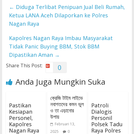
←
Diduga Terlibat Penipuan Jual Beli Rumah,
Ketua LANA Aceh Dilaporkan ke Polres
Nagan Raya
Kapolres Nagan Raya Imbau Masyarakat
Tidak Panic Buying BBM, Stok BBM
Dipastikan Aman
→
Share This Post:
0
Anda Juga Mungkin Suka
ক্রেজি টাইম লাইভে
নবাগতদের কমন ভুল
Pastikan
Patroli
ও তা এড়ানোর
Kesiapan
Dialogis
উপায়
Personel,
Personil
Kapolres
Polsek Tadu
Februari 13,
Nagan Raya
Raya Polres
2025
0