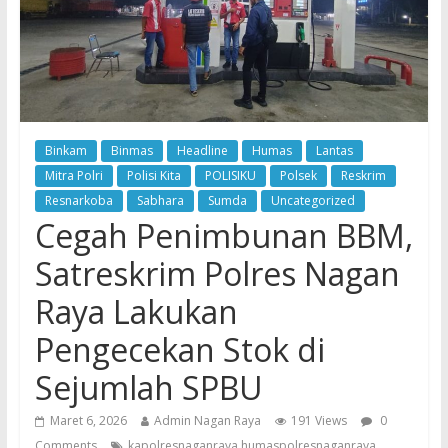
Binkam
Binmas
Headline
Humas
Lantas
Mitra Polri
Polisi Kita
POLISIKU
Polsek
Reskrim
Resnarkoba
Sabhara
Sumda
Uncategorized
Cegah Penimbunan BBM,
Satreskrim Polres Nagan
Raya Lakukan
Pengecekan Stok di
Sejumlah SPBU
Maret 6, 2026
Admin Nagan Raya
191 Views
0
Comments
kapolresnaganraya humaspolresnaganraya