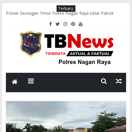
Terbaru:
Polsek Seunagan Timur Polres Nagan Raya Gelar Patroli
Dialogis, Perkuat Sinergi dengan Masyarakat Jaga Kamtibmas
Wakapolres Nagan Raya Hadiri Pelepasan Kontingen Pramuka
Menuju Cibubur di Pendopo Bupati
Polsek Kuala Pesisir Imbau Nelayan Utamakan Keselamatan di
Tengah Cuaca Ekstrem
Polres Nagan Raya Gelar Olahraga Bersama dan Beladiri Polri
untuk Tingkatkan Kebugaran Personel
Wakapolres Nagan Raya Himbau Seluruh Personel Tingkatkan
Disiplin dan Profesionalisme