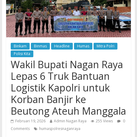
Binkam
Binmas
Headline
Humas
Mitra Polri
Polisi Kita
Wakil Bupati Nagan Raya
Lepas 6 Truk Bantuan
Logistik Kapolri untuk
Korban Banjir ke
Beutong Ateuh Manggala
Februari 19, 2026
Admin Nagan Raya
255 Views
0
Comments
humaspolresnaganraya