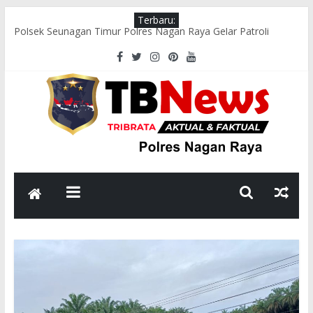
Terbaru:
Polsek Seunagan Timur Polres Nagan Raya Gelar Patroli
Dialogis, Perkuat Sinergi dengan Masyarakat Jaga Kamtibmas
Wakapolres Nagan Raya Hadiri Pelepasan Kontingen Pramuka
Menuju Cibubur di Pendopo Bupati
Polsek Kuala Pesisir Imbau Nelayan Utamakan Keselamatan di
Tengah Cuaca Ekstrem
Polres Nagan Raya Gelar Olahraga Bersama dan Beladiri Polri
untuk Tingkatkan Kebugaran Personel
Wakapolres Nagan Raya Himbau Seluruh Personel Tingkatkan
Disiplin dan Profesionalisme