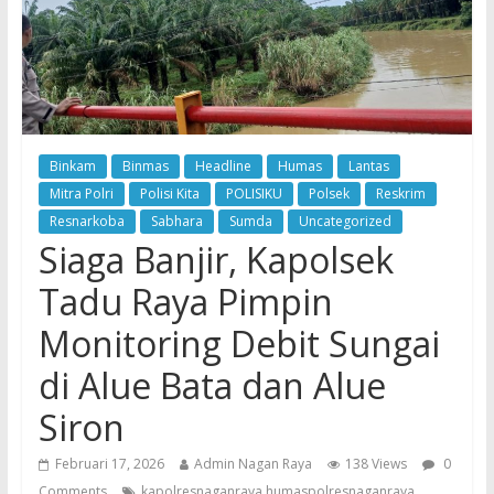
Binkam
Binmas
Headline
Humas
Lantas
Mitra Polri
Polisi Kita
POLISIKU
Polsek
Reskrim
Resnarkoba
Sabhara
Sumda
Uncategorized
Siaga Banjir, Kapolsek
Tadu Raya Pimpin
Monitoring Debit Sungai
di Alue Bata dan Alue
Siron
Februari 17, 2026
Admin Nagan Raya
138 Views
0
Comments
kapolresnaganraya humaspolresnaganraya