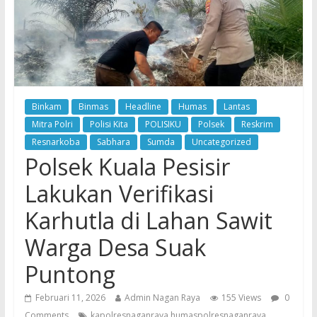
Binkam
Binmas
Headline
Humas
Lantas
Mitra Polri
Polisi Kita
POLISIKU
Polsek
Reskrim
Resnarkoba
Sabhara
Sumda
Uncategorized
Polsek Kuala Pesisir
Lakukan Verifikasi
Karhutla di Lahan Sawit
Warga Desa Suak
Puntong
Februari 11, 2026
Admin Nagan Raya
155 Views
0
Comments
kapolresnaganraya humaspolresnaganraya