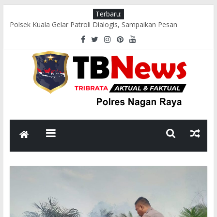
Terbaru:
Polsek Kuala Gelar Patroli Dialogis, Sampaikan Pesan
Kamtibmas kepada Masyarakat
Polres Nagan Raya Gelar Olahraga Bersama dan Beladiri Polri
untuk Tingkatkan Kebugaran Personel
Wakapolres Nagan Raya Himbau Seluruh Personel Tingkatkan
Disiplin dan Profesionalisme
Polsek Seunagan Timur Polres Nagan Raya Gelar Patroli
Dialogis, Perkuat Sinergi dengan Masyarakat Jaga Kamtibmas
Satlantas Polres Nagan Raya Gelar Perkara Kecelakaan Lalu
Lintas, Pastikan Penanganan Sesuai Prosedur Hukum