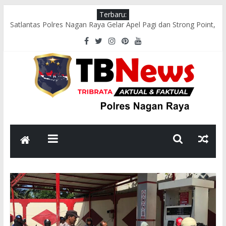
Terbaru:
Satlantas Polres Nagan Raya Gelar Apel Pagi dan Strong Point,
Pastikan Arus Lalu Lintas Lancar
Tim Patroli Perintis Presisi Sat Samapta Polres Nagan Raya
Gelar Patroli Guantibmas
Satlantas Polres Nagan Raya Laksanakan Pengaturan Lalu
Lintas di Titik Keramaian
Polsek Darul Makmur Sosialisasikan Pencegahan Karhutla
kepada Masyarakat
Bhabinkamtibmas Polsek Darul Makmur Sambangi Warga
Desa Alue Bilie, Sampaikan Pesan Kamtibmas