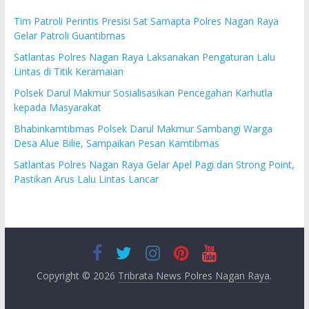
Tim Patroli Perintis Presisi Sat Samapta Polres Nagan Raya
Gelar Patroli Guantibmas
Satlantas Polres Nagan Raya Laksanakan Pengaturan Lalu
Lintas di Titik Keramaian
Polsek Darul Makmur Sosialisasikan Pencegahan Karhutla
kepada Masyarakat
Bhabinkamtibmas Polsek Darul Makmur Sambangi Warga
Desa Alue Bilie, Sampaikan Pesan Kamtibmas
Satlantas Polres Nagan Raya Gelar Apel Pagi dan Strong Point,
Pastikan Arus Lalu Lintas Lancar
Copyright © 2026
Tribrata News Polres Nagan Raya
.