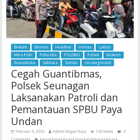
Binkam
Binmas
Headline
Humas
Lantas
Mitra Polri
Polisi Kita
POLISIKU
Polsek
Reskrim
Resnarkoba
Sabhara
Sumda
Uncategorized
Cegah Guantibmas,
Polsek Seunagan
Laksanakan Patroli dan
Pemantauan SPBU Paya
Undan
Februari 4, 2026
Admin Nagan Raya
130 Views
0
Comments
kapolresnaganraya humaspolresnaganraya