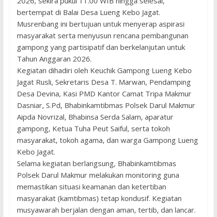
2026, sekira pukul 11.00 WIB hingga selesai,
bertempat di Balai Desa Lueng Kebo Jagat.
Musrenbang ini bertujuan untuk menyerap aspirasi
masyarakat serta menyusun rencana pembangunan
gampong yang partisipatif dan berkelanjutan untuk
Tahun Anggaran 2026.
Kegiatan dihadiri oleh Keuchik Gampong Lueng Kebo
Jagat Rusli, Sekretaris Desa T. Marwan, Pendamping
Desa Devina, Kasi PMD Kantor Camat Tripa Makmur
Dasniar, S.Pd, Bhabinkamtibmas Polsek Darul Makmur
Aipda Novrizal, Bhabinsa Serda Salam, aparatur
gampong, Ketua Tuha Peut Saiful, serta tokoh
masyarakat, tokoh agama, dan warga Gampong Lueng
Kebo Jagat.
Selama kegiatan berlangsung, Bhabinkamtibmas
Polsek Darul Makmur melakukan monitoring guna
memastikan situasi keamanan dan ketertiban
masyarakat (kamtibmas) tetap kondusif. Kegiatan
musyawarah berjalan dengan aman, tertib, dan lancar.