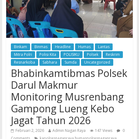
Binkam
Binmas
Headline
Humas
Lantas
Mitra Polri
Polisi Kita
POLISIKU
Polsek
Reskrim
Resnarkoba
Sabhara
Sumda
Uncategorized
Bhabinkamtibmas Polsek
Darul Makmur
Monitoring Musrenbang
Gampong Lueng Kebo
Jagat Tahun 2026
Februari 2, 2026
Admin Nagan Raya
147 Views
0
Comments
kapolresnaganraya humaspolresnaganraya