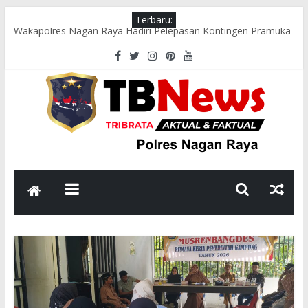
Terbaru:
Wakapolres Nagan Raya Hadiri Pelepasan Kontingen Pramuka
Menuju Cibubur di Pendopo Bupati
Polsek Seunagan Timur Gelar Pengaturan Lalu Lintas Pagi di
Lokasi Rawan Kecelakaan dan Kemacetan
Polsek Tadu Raya Sambangi Dapur MBG, Pastikan Kebersihan
dan Kelayakan Pengolahan Makanan
sambut HUT ke-81 RI, Bhabinkamtibmas Polsek Seunagan
Ajak Warga Kibarkan Bendera Merah Putih
Polsek Kuala Polres Nagan Raya Gelar Patroli dan Sosialisasi
Pencegahan Karhutla