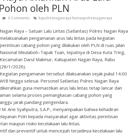
n Pohon oleh PLN
0 Comments
kapolresnaganraya humaspolresnaganraya
Nagan Raya – Satuan Lalu Lintas (Satlantas) Polres Nagan Raya
melaksanakan pengamanan arus lalu lintas pada kegiatan
perintisan cabang pohon yang dilakukan oleh PLN di ruas Jalan
Nasional Meulaboh–Tapak Tuan, tepatnya di Desa Kuta Tring,
Kecamatan Darul Makmur, Kabupaten Nagan Raya, Rabu
(28/1/2026).
Kegiatan pengamanan tersebut dilaksanakan sejak pukul 14.00
WIB hingga selesai. Personel Satlantas Polres Nagan Raya
dikerahkan guna memastikan arus lalu lintas tetap lancar dan
aman selama proses pemangkasan cabang pohon yang
ganggu jarak pandang pengendara.
 M. Arie Syahputra, S.A.P., menyampaikan bahwa kehadiran
layanan Polri kepada masyarakat agar aktivitas perintisan
an maupun risiko kecelakaan lalu lintas.
tif dan preventif untuk mencegah terjadinya kecelakaan lalu