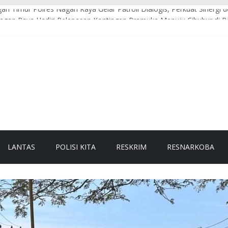
an Timur Polres Nagan Raya Gelar Patroli Dialogis, Perkuat Sinerg
agan Raya Hadiri Pelepasan Kontingen Pramuka Menuju Cibubur di 
 Pesisir Imbau Nelayan Utamakan Keselamatan di Tengah Cuaca Ekst
Raya Gelar Olahraga Bersama dan Beladiri Polri untuk Tingkatkan K
gan Raya Himbau Seluruh Personel Tingkatkan Disiplin dan Profesio
LANTAS
POLISI KITA
RESKRIM
RESNARKOBA