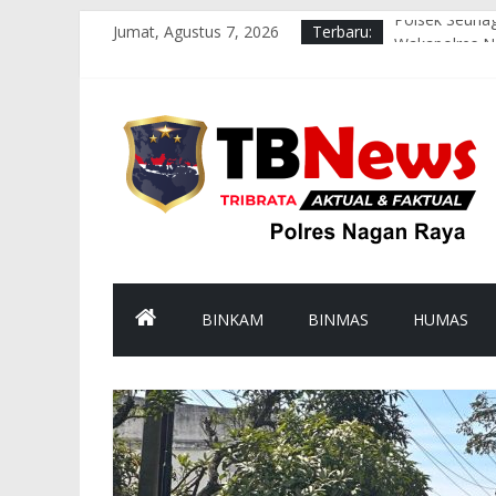
Jumat, Agustus 7, 2026
Terbaru:
Polsek Seunag
Wakapolres N
Polsek Kuala
Polres Nagan 
Wakapolres Na
BINKAM
BINMAS
HUMAS