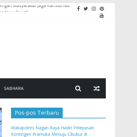
i dengan Masyarakat Jaga Kamtibmas
Pendopo Bupati
rem
ebugaran Personel
nalisme
SABHARA
Pos-pos Terbaru
Wakapolres Nagan Raya Hadiri Pelepasan
Kontingen Pramuka Menuju Cibubur di