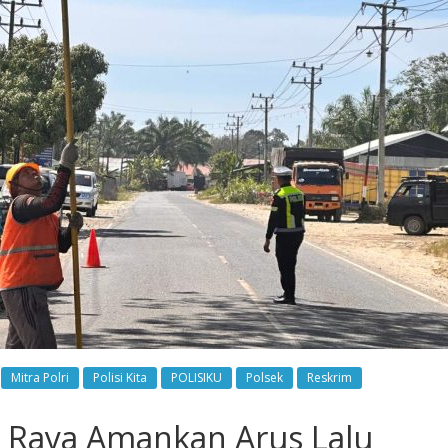
Mitra Polri
Polisi Kita
POLISIKU
Polsek
Reskrim
n Raya Amankan Arus Lalu