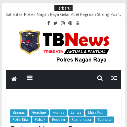
Terbaru:
Satlantas Polres Nagan Raya Gelar Apel Pagi dan Strong Point,
Pastikan Arus Lalu Lintas Lancar
Tim Patroli Perintis Presisi Sat Samapta Polres Nagan Raya
Gelar Patroli Guantibmas
Satlantas Polres Nagan Raya Laksanakan Pengaturan Lalu
Lintas di Titik Keramaian
Polsek Darul Makmur Sosialisasikan Pencegahan Karhutla
kepada Masyarakat
Bhabinkamtibmas Polsek Darul Makmur Sambangi Warga
Desa Alue Bilie, Sampaikan Pesan Kamtibmas
Binmas
Headline
Humas
Lantas
Mitra Polri
Polisi Kita
Polsek
Reskrim
Resnarkoba
Sabhara