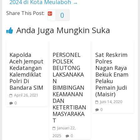
2024 di Kota Meulaboh
→
Share This Post:
0
Anda Juga Mungkin Suka
Kapolda
PERSONEL
Sat Reskrim
Aceh Jemput
POLSEK
Polres
Kedatangan
BEUTONG
Nagan Raya
Kalemdiklat
LAKSANAKA
Bekuk Enam
Polri Di
N
Pelaku
Bandara SIM
BIMBINGAN
Pemain Judi
KEAMANAN
(Maisir)
April 26, 2021
DAN
Juni 14, 2020
0
KETERTIBAN
0
MASYARAKA
T
Januari 22,
2025
0