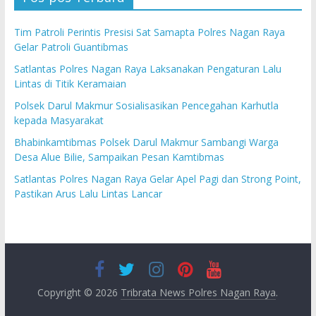
Tim Patroli Perintis Presisi Sat Samapta Polres Nagan Raya
Gelar Patroli Guantibmas
Satlantas Polres Nagan Raya Laksanakan Pengaturan Lalu
Lintas di Titik Keramaian
Polsek Darul Makmur Sosialisasikan Pencegahan Karhutla
kepada Masyarakat
Bhabinkamtibmas Polsek Darul Makmur Sambangi Warga
Desa Alue Bilie, Sampaikan Pesan Kamtibmas
Satlantas Polres Nagan Raya Gelar Apel Pagi dan Strong Point,
Pastikan Arus Lalu Lintas Lancar
Copyright © 2026
Tribrata News Polres Nagan Raya
.