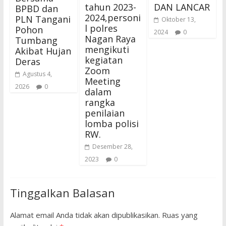
tahun 2023-
DAN LANCAR
BPBD dan
2024,personi
PLN Tangani
Oktober 13,
l polres
Pohon
2024
0
Nagan Raya
Tumbang
mengikuti
Akibat Hujan
kegiatan
Deras
Zoom
Agustus 4,
Meeting
2026
0
dalam
rangka
penilaian
lomba polisi
RW.
Desember 28,
2023
0
Tinggalkan Balasan
Alamat email Anda tidak akan dipublikasikan.
Ruas yang