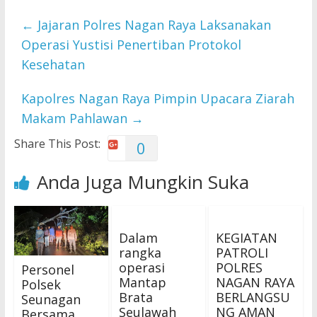
←
Jajaran Polres Nagan Raya Laksanakan
Operasi Yustisi Penertiban Protokol
Kesehatan
Kapolres Nagan Raya Pimpin Upacara Ziarah
Makam Pahlawan
→
Share This Post:
0
Anda Juga Mungkin Suka
Dalam
KEGIATAN
rangka
PATROLI
operasi
POLRES
Personel
Mantap
NAGAN RAYA
Polsek
Brata
BERLANGSU
Seunagan
Seulawah
NG AMAN
Bersama