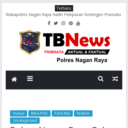
Terbaru:
Wakapolres Nagan Raya Hadiri Pelepasan Kontingen Pramuka
Menuju Cibubur di Pendopo Bupati
Polsek Seunagan Timur Gelar Pengaturan Lalu Lintas Pagi di
Lokasi Rawan Kecelakaan dan Kemacetan
Polsek Tadu Raya Sambangi Dapur MBG, Pastikan Kebersihan
dan Kelayakan Pengolahan Makanan
sambut HUT ke-81 RI, Bhabinkamtibmas Polsek Seunagan
Ajak Warga Kibarkan Bendera Merah Putih
Polsek Kuala Polres Nagan Raya Gelar Patroli dan Sosialisasi
Pencegahan Karhutla
Humas
Mitra Polri
Polisi Kita
Reskrim
Uncategorized