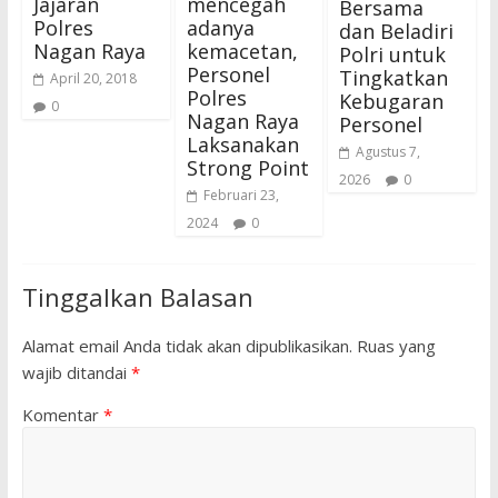
Jajaran
mencegah
Bersama
Polres
adanya
dan Beladiri
Nagan Raya
kemacetan,
Polri untuk
Personel
Tingkatkan
April 20, 2018
Polres
Kebugaran
0
Nagan Raya
Personel
Laksanakan
Agustus 7,
Strong Point
2026
0
Februari 23,
2024
0
Tinggalkan Balasan
Alamat email Anda tidak akan dipublikasikan.
Ruas yang
wajib ditandai
*
Komentar
*