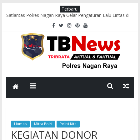
Terbaru:
Satlantas Polres Nagan Raya Gelar Pengaturan Lalu Lintas di
Jalan Nasional Meulaboh–Abdya
Saweu Sikula, Polsek Beutong Edukasi Pelajar MTs Al-Kudus
tentang Bahaya Narkoba dan Bullying
Polsek Tadu Raya Dampingi Latihan Paskibra Persiapan HUT
ke-81 Kemerdekaan RI
Polsek Tadu Raya Sambangi Dapur MBG, Pastikan Kesiapan
dan Kebersihan SPPG
Bhabinkamtibmas Polsek Darul Makmur Sambangi Warga,
Sampaikan Pesan Kamtibmas
Humas
Mitra Polri
Polisi Kita
KEGIATAN DONOR